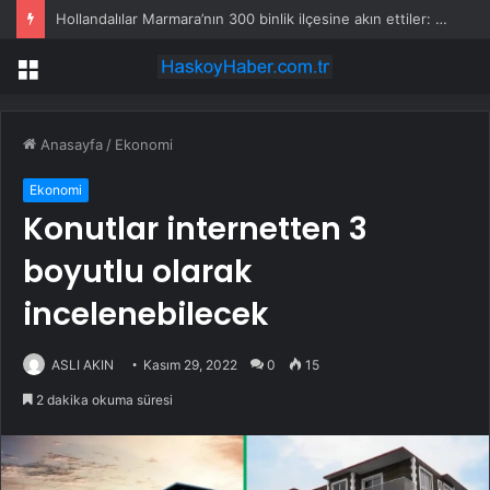
Hollandalılar Marmara’nın 300 binlik ilçesine akın ettiler: 500 ton satın alacaklar
Menü
Anasayfa
/
Ekonomi
Ekonomi
Konutlar internetten 3
boyutlu olarak
incelenebilecek
ASLI AKIN
Kasım 29, 2022
0
15
2 dakika okuma süresi