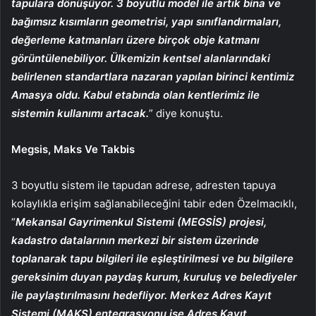
tapulara dönüşüyor. 3 boyutlu model ile artık bina ve
bağımsız kısımların geometrisi, yapı sı
n
ı
f
landırmaları,
değerleme katmanları üzere birçok obje katmanı
görüntülenebiliyor. Ülkemizin kentsel alanlarındaki
belirlenen standartlara nazaran yapılan birinci kentimiz
Amasya oldu. Kabul etabında olan kentlerimiz ile
sistemin kullanımı artacak.
” diye konuştu.
Megsis, Maks Ve Takbis
3 boyutlu sistem ile tapudan adrese, adresten tapuya
kolaylıkla erişim sağlanabileceğini tabir eden Özelmacıklı,
“
Mekansal Gayrimenkul Sistemi (MEGSİS) projesi,
kadastro datalarının merkezi bir sistem üzerinde
toplanarak tapu bilgileri ile eşleştirilmesi ve bu bilgilere
gereksinim duyan paydaş kurum, kuruluş ve belediyeler
ile paylaştırılmasını hedefliyor. Merkez Adres Kayıt
Sistemi (MAKS) entegrasyonu ise Adres Kayıt