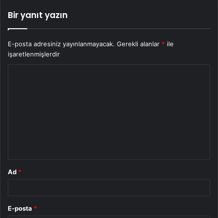
Bir yanıt yazın
E-posta adresiniz yayınlanmayacak.
Gerekli alanlar
*
ile
işaretlenmişlerdir
Y
o
r
u
m
*
Ad
*
E-posta
*