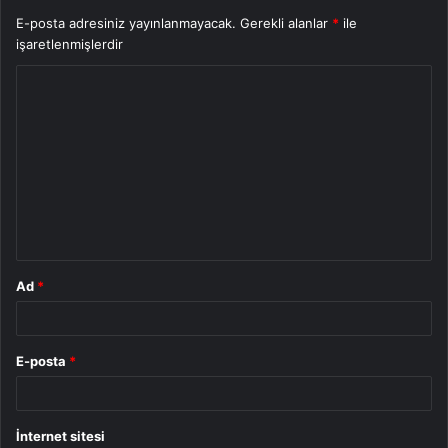
E-posta adresiniz yayınlanmayacak.
Gerekli alanlar
*
ile
işaretlenmişlerdir
Y
o
r
u
m
*
Ad
*
E-posta
*
İnternet sitesi