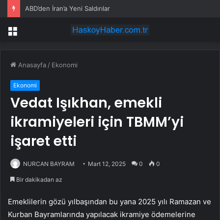
ABD’den İran’a Yeni Saldırılar
Menü
Anasayfa
/
Ekonomi
Ekonomi
Vedat Işıkhan, emekli
ikramiyeleri için TBMM’yi
işaret etti
NURCAN BAYRAM
Mart 12, 2025
0
0
Bir dakikadan az
Emeklilerin gözü yılbaşından bu yana 2025 yılı Ramazan ve
Kurban Bayramlarında yapılacak ikramiye ödemelerine