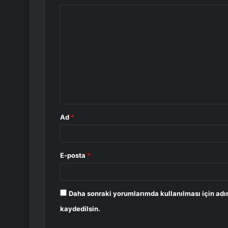
Y
o
r
u
m
*
Ad
*
E-posta
*
Daha sonraki yorumlarımda kullanılması için adı
kaydedilsin.