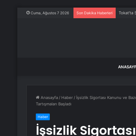
Tokat’ta 
Cuma, Ağustos 7 2026
Son Dakika Haberleri
ANASAY
Anasayfa
/
Haber
/
İşsizlik Sigortası Kanunu ve Baz
Tartışmaları Başladı
Haber
İşsizlik Sigorta