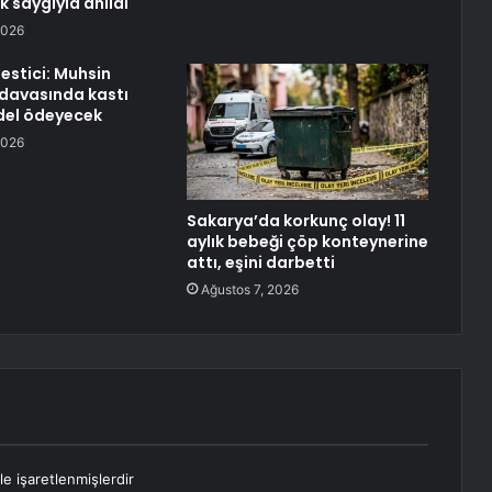
k saygıyla anıldı
2026
Destici: Muhsin
 davasında kastı
del ödeyecek
2026
Sakarya’da korkunç olay! 11
aylık bebeği çöp konteynerine
attı, eşini darbetti
Ağustos 7, 2026
le işaretlenmişlerdir