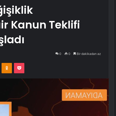
şiklik
r Kanun Teklifi
şladı
0
0
Bir dakikadan az
VKontakte
Odnoklassniki
Pocket