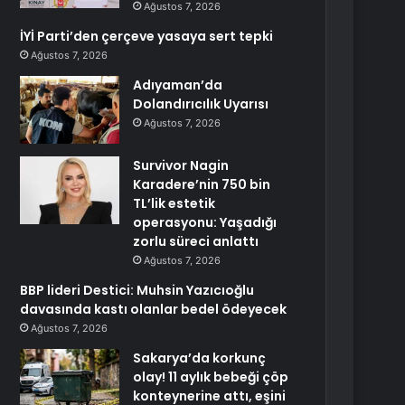
Ağustos 7, 2026
İYİ Parti’den çerçeve yasaya sert tepki
Ağustos 7, 2026
Adıyaman’da
Dolandırıcılık Uyarısı
Ağustos 7, 2026
Survivor Nagin
Karadere’nin 750 bin
TL’lik estetik
operasyonu: Yaşadığı
zorlu süreci anlattı
Ağustos 7, 2026
BBP lideri Destici: Muhsin Yazıcıoğlu
davasında kastı olanlar bedel ödeyecek
Ağustos 7, 2026
Sakarya’da korkunç
olay! 11 aylık bebeği çöp
konteynerine attı, eşini