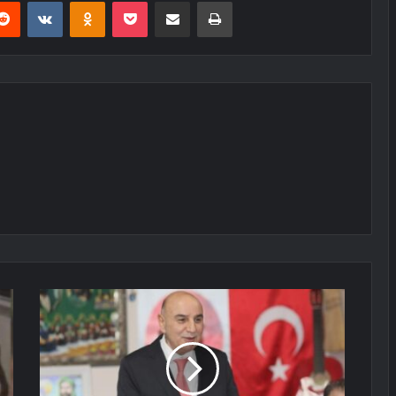
erest
Reddit
VKontakte
Odnoklassniki
Pocket
E-Posta ile paylaş
Yazdır