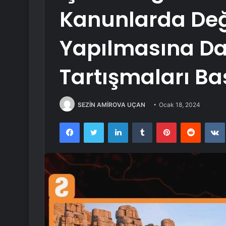
Kanunlarda Deği
Yapılmasına Dai
Tartışmaları Ba
SEZİN AMİROVA UÇAN
Ocak 18, 2024
Facebook
Twitter
LinkedIn
Tumblr
Pinterest
Reddit