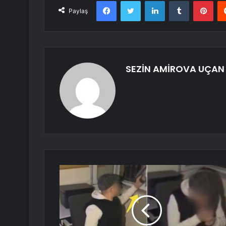
Facebook
Twitter
LinkedIn
Tumblr
Pint
Paylaş
SEZİN AMİROVA UÇAN