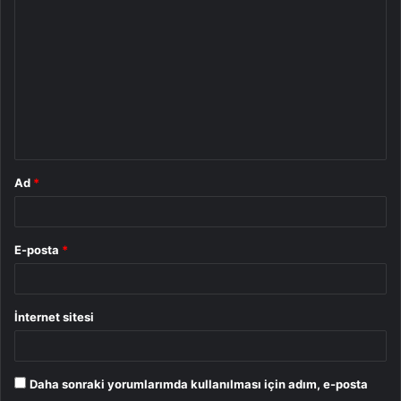
o
r
u
m
*
Ad
*
E-posta
*
İnternet sitesi
Daha sonraki yorumlarımda kullanılması için adım, e-posta