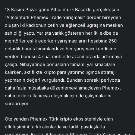
13 Kasım Pazar günü Altcointurk Base’de gerçekleşen
“Altcointurk Phemex Trade Yarışması” dörder bireyden
oluşan iki kadronun çetin ve eğlenceli uğraşına mesken
sahipliği yaptı. Yarışta varlık gösteren her iki ekibe da
mentörler eşlik ederken yarışmacıların hesabına 250
dolarlık bonus tanımlandı ve her yarışmacı kendisine
verilen bonusu 4 saat mühletle azamî oranda artırmaya
çalıştı. Nihayetinde bonusların tamamı yarışmacılara
kalırken, aktiflikte kripto para yatırımcılığında strateji
yapmanın değeri vurgulandı. Bundan sonraki periyotta
daha fazla müsabaka düzenlemeyi amaçlayan Phemex,
daha fazla kullanıcıya ulaşmak için de çalışmalarını
sürdürüyor.
Öte yandan Phemex Türk kripto ekosistemiyle olan
etkileşimini farklı alanlarda ve farklı paydaşlarla
sürdürüyor. Borsa, Altcointurk Phemex Trade Yarışması’nın