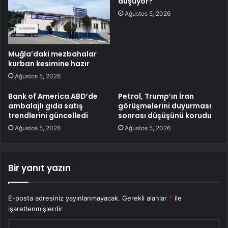
düşüyor?
Ağustos 5, 2026
Muğla’daki mezbahalar
kurban kesimine hazır
Ağustos 5, 2026
Bank of America ABD’de
Petrol, Trump’ın İran
ambalajlı gıda satış
görüşmelerini duyurması
trendlerini güncelledi
sonrası düşüşünü korudu
Ağustos 5, 2026
Ağustos 5, 2026
Bir yanıt yazın
E-posta adresiniz yayınlanmayacak.
Gerekli alanlar
*
ile
işaretlenmişlerdir
Y