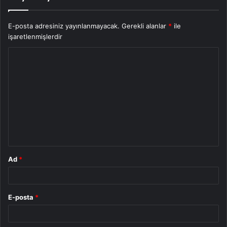
E-posta adresiniz yayınlanmayacak.
Gerekli alanlar
*
ile
işaretlenmişlerdir
Y
o
r
u
m
*
Ad
*
E-posta
*