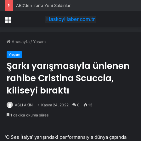
ABD’den İran’a Yeni Saldırılar
Menü
Anasayfa
/
Yaşam
Yaşam
Şarkı yarışmasıyla ünlenen
rahibe Cristina Scuccia,
kiliseyi bıraktı
ASLI AKIN
Kasım 24, 2022
0
13
1 dakika okuma süresi
‘O Ses İtalya’ yarışındaki performansıyla dünya çapında