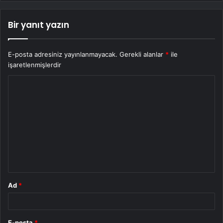
Bir yanıt yazın
E-posta adresiniz yayınlanmayacak.
Gerekli alanlar
*
ile
işaretlenmişlerdir
Y
o
r
u
m
*
Ad
*
E-posta
*