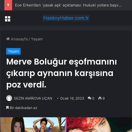
Ece Erken’den ‘yasak aşk’ açıklaması: Hukuki yollara başvuruyor
Menü
Anasayfa
/
Yaşam
Yaşam
Merve Boluğur eşofmanını
çıkarıp aynanın karşısına
poz verdi.
SEZİN AMİROVA UÇAN
Ocak 16, 2023
0
9
Bir dakikadan az