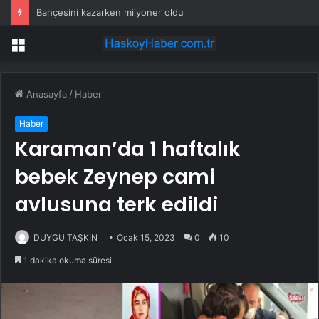
Bahçesini kazarken milyoner oldu
Menü
Anasayfa
/
Haber
Haber
Karaman’da 1 haftalık
bebek Zeynep cami
avlusuna terk edildi
DUYGU TAŞKIN
Ocak 15, 2023
0
10
1 dakika okuma süresi