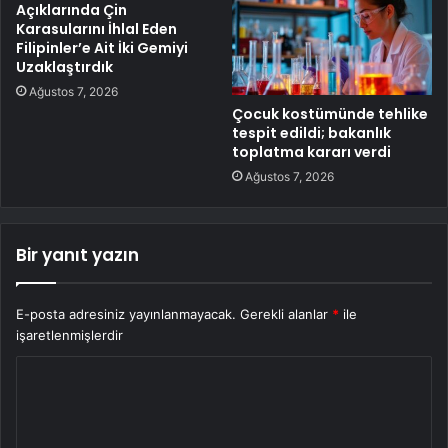
Açıklarında Çin
Karasularını İhlal Eden
Filipinler’e Ait İki Gemiyi
Uzaklaştırdık
Ağustos 7, 2026
Çocuk kostümünde tehlike
tespit edildi; bakanlık
toplatma kararı verdi
Ağustos 7, 2026
Bir yanıt yazın
E-posta adresiniz yayınlanmayacak.
Gerekli alanlar
*
ile
işaretlenmişlerdir
Y
o
r