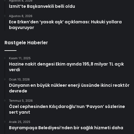
Ağustos 8, 2026
İzmit’te Başkanvekili belli oldu
Ağustos 8, 2026
Ece Erken’den ‘yasak aşk’ açıklaması: Hukuki yollara
başvuruyor
Rastgele Haberler
Kasım 11, 2025
Hazine nakit dengesi Ekim ayında 195,8 milyar TL açık
verdi
Ocak 10, 2026
Dünyanın en büyük nükleer enerji üssünde ikinci reaktör
devrede
Temmuz 5, 2026
Özel cephesinden Kılıçdaroğlu’nun ‘Pavyon’ sözlerine
sert yanıt
Aralık 25, 2025
Bayrampaşa Belediyesi’nden bir sağlık hizmeti daha