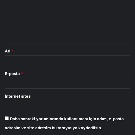
r
u
m
*
Ad
*
E-posta
*
İnternet sitesi
Daha sonraki yorumlarımda kullanılması için adım, e-posta
adresim ve site adresim bu tarayıcıya kaydedilsin.