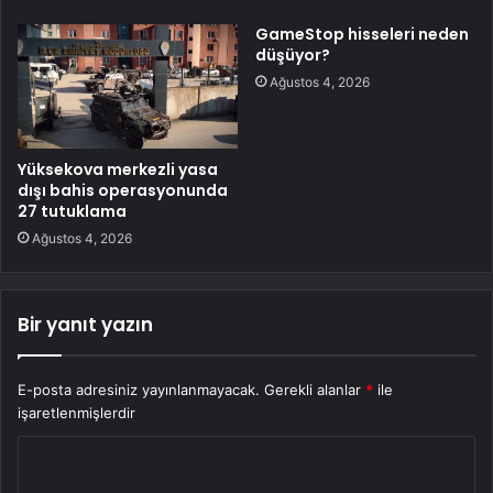
GameStop hisseleri neden
düşüyor?
Ağustos 4, 2026
Yüksekova merkezli yasa
dışı bahis operasyonunda
27 tutuklama
Ağustos 4, 2026
Bir yanıt yazın
E-posta adresiniz yayınlanmayacak.
Gerekli alanlar
*
ile
işaretlenmişlerdir
Y
o