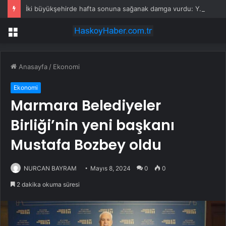
İki büyükşehirde hafta sonuna sağanak damga vurdu: Yollar kapandı, araçlar mahsur kaldı
Menü
Anasayfa
/
Ekonomi
Ekonomi
Marmara Belediyeler
Birliği’nin yeni başkanı
Mustafa Bozbey oldu
NURCAN BAYRAM
Mayıs 8, 2024
0
0
2 dakika okuma süresi