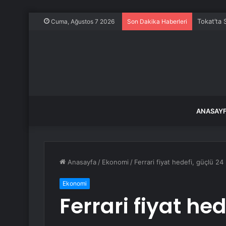
Tokat’ta 
Cuma, Ağustos 7 2026
Son Dakika Haberleri
ANASAY
Anasayfa
/
Ekonomi
/
Ferrari fiyat hedefi, güçlü 2
Ekonomi
Ferrari fiyat hed