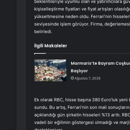
beklentileriyle uyumlu olan ve yatırımcılara gü
kişiselleştirme fiyatları ve fiyat artışları olasıl
yükseltmesine neden oldu. Ferrari’nin hisseleri
seviyesinde işlem görüyor. Firma, değerlemesin
belirledi.
İlgili Makaleler
Marmaris’te Bayram Coşku
Başlıyor
Ağustos 7, 2026
Ek olarak RBC, hisse başına 380 Euro’luk yeni b
sundu. Bu artış, Ferrari’nin son mali sonuçların
açıklandığı gün şirketin hisseleri %13 arttı. R
vadeli bir eğilimin göstergesi olmadığı ve marj
destekleniyor.