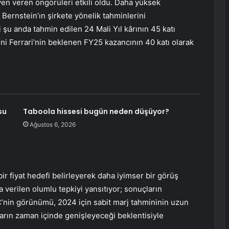
ven veren öngörüleri etkili oldu. Daha yüksek
ığı Bernstein’ın şirkete yönelik tahminlerini
 şu anda tahmin edilen 24 Mali Yıl kârının 45 katı
i Ferrari’nin beklenen FY25 kazancının 40 katı olarak
su
Taboola hissesi bugün neden düşüyor?
Ağustos 6, 2026
ir fiyat hedefi belirleyerek daha iyimser bir görüş
a verilen olumlu tepkiyi yansıtıyor; sonuçların
BC’nin görünümü, 2024 için sabit marj tahmininin uzun
ların zaman içinde genişleyeceği beklentisiyle