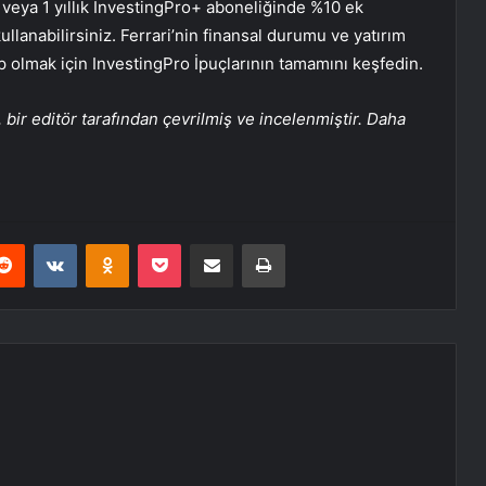
veya 1 yıllık InvestingPro+ aboneliğinde %10 ek
lanabilirsiniz. Ferrari’nin finansal durumu ve yatırım
p olmak için InvestingPro İpuçlarının tamamını keşfedin.
bir editör tarafından çevrilmiş ve incelenmiştir. Daha
erest
Reddit
VKontakte
Odnoklassniki
Pocket
E-Posta ile paylaş
Yazdır