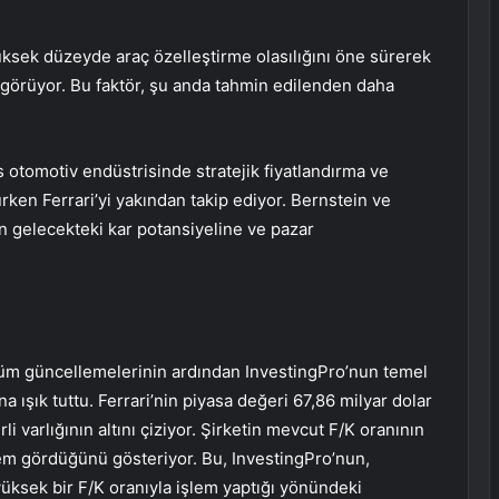
sek düzeyde araç özelleştirme olasılığını öne sürerek
öngörüyor. Bu faktör, şu anda tahmin edilenden daha
ks otomotiv endüstrisinde stratejik fiyatlandırma ve
rürken Ferrari’yi yakından takip ediyor. Bernstein ve
in gelecekteki kar potansiyeline ve pazar
nüm güncellemelerinin ardından InvestingPro’nun temel
 ışık tuttu. Ferrari’nin piyasa değeri 67,86 milyar dolar
i varlığının altını çiziyor. Şirketin mevcut F/K oranının
lem gördüğünü gösteriyor. Bu, InvestingPro’nun,
yüksek bir F/K oranıyla işlem yaptığı yönündeki