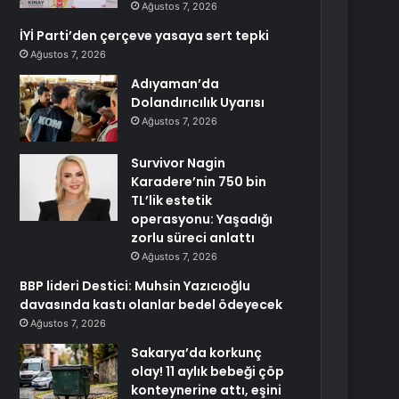
Ağustos 7, 2026
İYİ Parti’den çerçeve yasaya sert tepki
Ağustos 7, 2026
Adıyaman’da
Dolandırıcılık Uyarısı
Ağustos 7, 2026
Survivor Nagin
Karadere’nin 750 bin
TL’lik estetik
operasyonu: Yaşadığı
zorlu süreci anlattı
Ağustos 7, 2026
BBP lideri Destici: Muhsin Yazıcıoğlu
davasında kastı olanlar bedel ödeyecek
Ağustos 7, 2026
Sakarya’da korkunç
olay! 11 aylık bebeği çöp
konteynerine attı, eşini