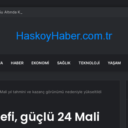
Su Altında Kalan Mezarlık ve Araziler
FA
HABER
EKONOMI
SAĞLIK
TEKNOLOJI
YAŞAM
4 Mali yıl tahmini ve kazanç görünümü nedeniyle yükseltildi
efi, güçlü 24 Mali