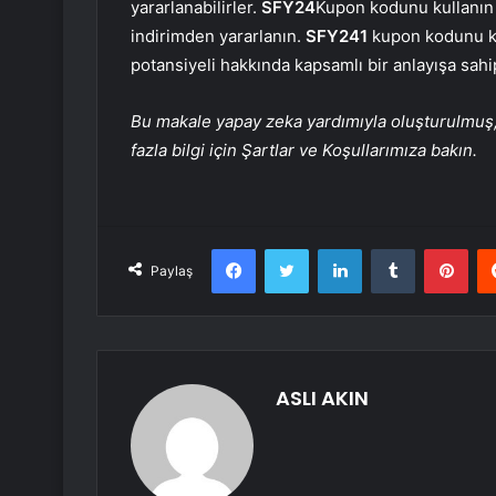
yararlanabilirler.
SFY24
Kupon kodunu kullanın 
indirimden yararlanın.
SFY241
kupon kodunu kul
potansiyeli hakkında kapsamlı bir anlayışa sahi
Bu makale yapay zeka yardımıyla oluşturulmuş, 
fazla bilgi için Şartlar ve Koşullarımıza bakın.
Facebook
Twitter
LinkedIn
Tumblr
Pint
Paylaş
ASLI AKIN