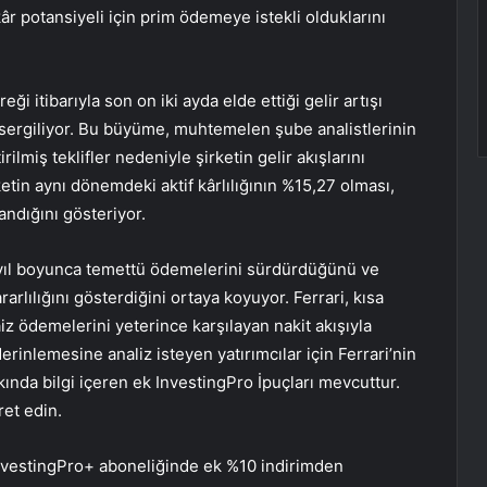
 kâr potansiyeli için prim ödemeye istekli olduklarını
i itibarıyla son on iki ayda elde ettiği gelir artışı
 sergiliyor. Bu büyüme, muhtemelen şube analistlerinin
rilmiş teklifler nedeniyle şirketin gelir akışlarını
ketin aynı dönemdeki aktif kârlılığının %15,27 olması,
andığını gösteriyor.
8 yıl boyunca temettü ödemelerini sürdürdüğünü ve
lılığını gösterdiğini ortaya koyuyor. Ferrari, kısa
faiz ödemelerini yeterince karşılayan nakit akışıyla
erinlemesine analiz isteyen yatırımcılar için Ferrari’nin
kında bilgi içeren ek InvestingPro İpuçları mevcuttur.
ret edin.
 InvestingPro+ aboneliğinde ek %10 indirimden