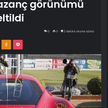
 kazanç görünümü
tildi
0
0
2 dakika okuma süresi
VKontakte
Odnoklassniki
Pocket