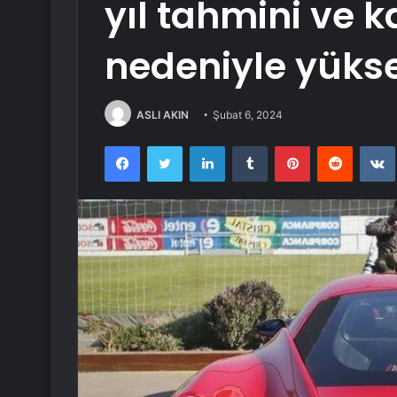
yıl tahmini ve
nedeniyle yüksel
ASLI AKIN
Şubat 6, 2024
Facebook
Twitter
LinkedIn
Tumblr
Pinterest
Reddit