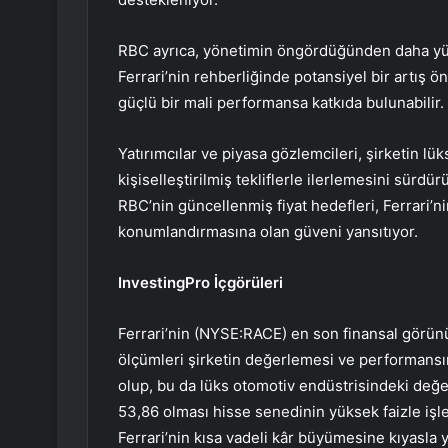
RBC ayrıca, yönetimin öngördüğünden daha yük
Ferrari’nin rehberliğinde potansiyel bir artış 
güçlü bir mali performansa katkıda bulunabilir.
Yatırımcılar ve piyasa gözlemcileri, şirketin lü
kişiselleştirilmiş tekliflerle ilerlemesini sürdü
RBC’nin güncellenmiş fiyat hedefleri, Ferrari’n
konumlandırmasına olan güveni yansıtıyor.
InvestingPro İçgörüleri
Ferrari’nin (NYSE:RACE) en son finansal görü
ölçümleri şirketin değerlemesi ve performansına
olup, bu da lüks otomotiv endüstrisindeki değerl
53,86 olması hisse senedinin yüksek faizle iş
Ferrari’nin kısa vadeli kâr büyümesine kıyasla 