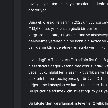
tavsiyesiyle tutarlı olup, yatırımcıların şirketin
gösteriyor.
Buna ek olarak, Ferrari’nin 2023’ün üçüncü çeyreğ
%18,68 olup, yıllık bazda güçlü bir performans
vurguladığı stratejik fiyatlandırma ve kişiselleşti
genişletme yeteneğinin bir kanıtıdır. Ayrıca şir
varlıklarını kâr elde etmek amacıyla verimli kull
InvestingPro Tips ayrıca Ferrari’nin üst üste 
hissedarlara değer kazandırma konusundaki karar
vadeli yükümlülüklerini aşan likit varlıkları ve 
istikrarlı bir mali pozisyonda görünüyor. Daha d
değerleme katsayıları ve kârlılık tahminleri hak
Bu ipuçlarına erişmek için InvestingPro’yu ziya
Bu bilgilerden yararlanmak isteyenler 2 yıllık