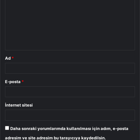
o
r
u
m
*
Ad
*
E-posta
*
İnternet sitesi
Daha sonraki yorumlarımda kullanılması için adım, e-posta
adresim ve site adresim bu tarayıcıya kaydedilsin.