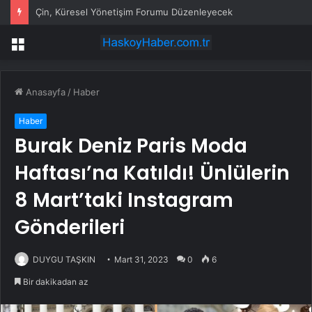
Çin, Küresel Yönetişim Forumu Düzenleyecek
Menü
Anasayfa
/
Haber
Haber
Burak Deniz Paris Moda
Haftası’na Katıldı! Ünlülerin
8 Mart’taki Instagram
Gönderileri
DUYGU TAŞKIN
Mart 31, 2023
0
6
Bir dakikadan az