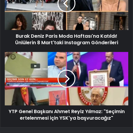
Burak Deniz Paris Moda Haftası'na Katıldı!
Ünlülerin 8 Mart'taki Instagram Gönderileri
YTP Genel Başkanı Ahmet Reyiz Yılmaz: "Seçimin
ertelenmesi için YSK'ya başvuracağız"