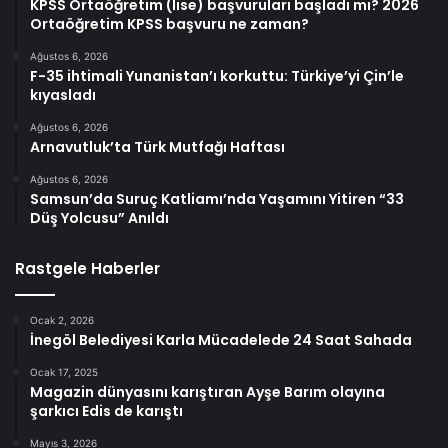
KPSS Ortaöğretim (lise) başvuruları başladı mı? 2026
Ortaöğretim KPSS başvuru ne zaman?
Ağustos 6, 2026
F-35 ihtimali Yunanistan’ı korkuttu: Türkiye’yi Çin’le
kıyasladı
Ağustos 6, 2026
Arnavutluk’ta Türk Mutfağı Haftası
Ağustos 6, 2026
Samsun’da Suruç Katliamı’nda Yaşamını Yitiren “33
Düş Yolcusu” Anıldı
Rastgele Haberler
Ocak 2, 2026
İnegöl Belediyesi Karla Mücadelede 24 Saat Sahada
Ocak 17, 2025
Magazin dünyasını karıştıran Ayşe Barım olayına
şarkıcı Edis de karıştı
Mayıs 3, 2026