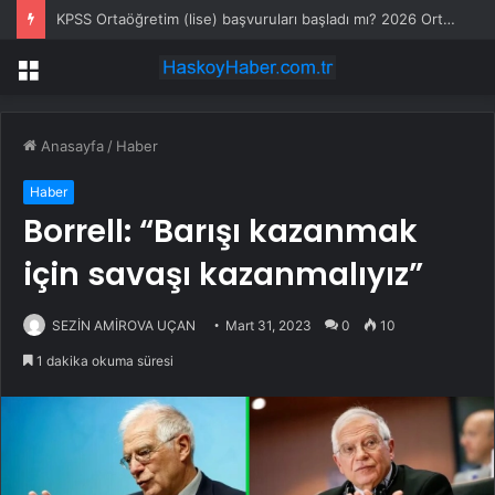
KPSS Ortaöğretim (lise) başvuruları başladı mı? 2026 Ortaöğretim KPSS başvuru ne zaman?
Menü
Anasayfa
/
Haber
Haber
Borrell: “Barışı kazanmak
için savaşı kazanmalıyız”
SEZİN AMİROVA UÇAN
Mart 31, 2023
0
10
1 dakika okuma süresi