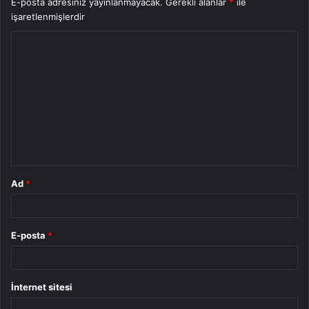
E-posta adresiniz yayınlanmayacak.
Gerekli alanlar
*
ile
işaretlenmişlerdir
Y
o
r
u
m
*
Ad
*
E-posta
*
İnternet sitesi