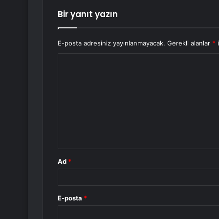
Bir yanıt yazın
E-posta adresiniz yayınlanmayacak.
Gerekli alanlar
*
i
Y
o
r
u
m
*
Ad
*
E-posta
*