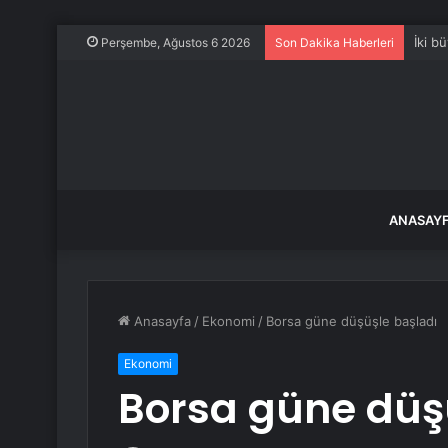
İki b
Perşembe, Ağustos 6 2026
Son Dakika Haberleri
ANASAY
Anasayfa
/
Ekonomi
/
Borsa güne düşüşle başladı
Ekonomi
Borsa güne düş