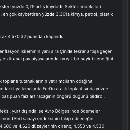
sleri yüzde 0,79 artış kaydetti. Sektör endeksleri
, en çok kaybettiren yüzde 3,30’la kimya, petrol, plastik
arak 4.570,32 puandan kapandı.
nflasyon ikileminin yanı sıra Çin’de tekrar artışa geçen
le küresel pay piyasalarında karışık bir seyir izlendiğini
toplantı tutanaklarının yatırımcıların odağına
rındaki fiyatlamalarda Fed’in aralık toplantısında yüzde
 baz puan faiz artıracağının öngörüldüğünü bildirdi.
ndeksi, yurt dışında ise Avro Bölgesi’nde ödemeler
 Ricmond Fed sanayi endeksinin takip edileceğini
 4.600 ve 4.620 düzeylerinin direnç, 4.550 ve 4.530