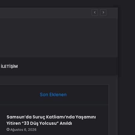
mahsur kaldı
İLETIŞIM
Son Eklenen
Samsun’da Suruç Katliamı’nda Yaşamını
Yitiren “33 Düş Yolcusu” Anıldı
Ağustos 6, 2026