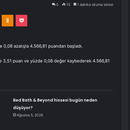
0
15
1 dakika okuma süresi
VKontakte
Odnoklassniki
Pocket
 0,08 azalışla 4.566,81 puandan başladı.
re 3,51 puan ve yüzde 0,08 değer kaybederek 4.566,81
Bed Bath & Beyond hissesi bugün neden
düşüyor?
Ağustos 5, 2026