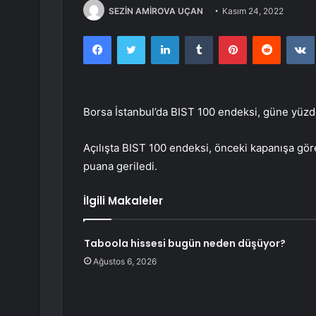
SEZİN AMİROVA UÇAN
Kasım 24, 2022
Facebook
Twitter
LinkedIn
Tumblr
Pinterest
Reddit
Borsa İstanbul’da BIST 100 endeksi, güne yüzde
Açılışta BIST 100 endeksi, önceki kapanışa gö
puana geriledi.
İlgili Makaleler
Taboola hissesi bugün neden düşüyor?
Ağustos 6, 2026