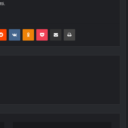
ti.
erest
Reddit
VKontakte
Odnoklassniki
Pocket
E-Posta ile paylaş
Yazdır