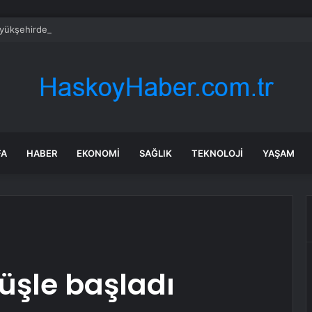
üyükşehirde hafta sonuna sağanak damga vurdu: Yollar kapandı, araçlar 
FA
HABER
EKONOMI
SAĞLIK
TEKNOLOJI
YAŞAM
üşle başladı