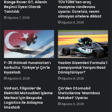
Range Rover GT, Ailenin
TÜVTÜRK’ten araç
Beşinci Üyesi Olarak
muayene randevusu
Tanıtıldı
uyarısı: Ücretsiz, resmi
olmayan sitelere dikkat
Ağustos 7, 2026
Ağustos 6, 2026
F-35 ihtimali Yunanistan’ı
Yazılım Gizemleri Formula 1
korkuttu: Türkiye’yi Çin’le
Şampiyonluk Yarışını Nasıl
kıyasladı
Dönüştürüyor?
Ağustos 6, 2026
Ağustos 6, 2026
VinFast, Filipinler’de
Çin’den Otomobil
Elektrikli Motosiklet İşleme
Üreticilerine ‘Mantıksız
Merkezi İçin Bespoke
Rekabet’ Uyarısı
Logistics ile Anlaşma
Ağustos 5, 2026
İmzaladı