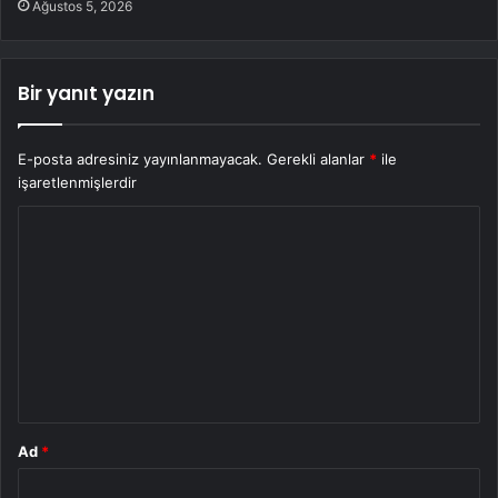
Ağustos 5, 2026
Bir yanıt yazın
E-posta adresiniz yayınlanmayacak.
Gerekli alanlar
*
ile
işaretlenmişlerdir
Y
o
r
u
m
*
Ad
*