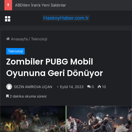
ABD’den İran’a Yeni Saldırılar
Menü
Anasayfa
/
Teknoloji
Teknoloji
Zombiler PUBG Mobil
Oyununa Geri Dönüyor
SEZİN AMİROVA UÇAN
Eylül 14, 2023
0
10
2 dakika okuma süresi