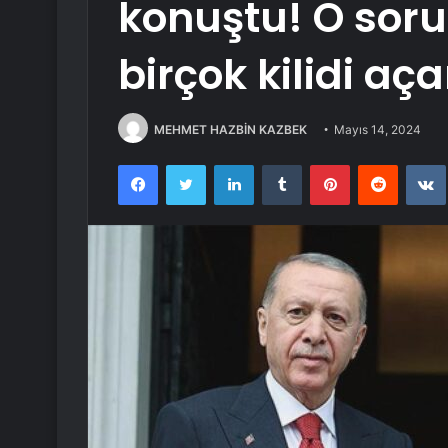
konuştu! O sor
birçok kilidi aça
MEHMET HAZBİN KAZBEK
Mayıs 14, 2024
Facebook
Twitter
LinkedIn
Tumblr
Pinterest
Reddit