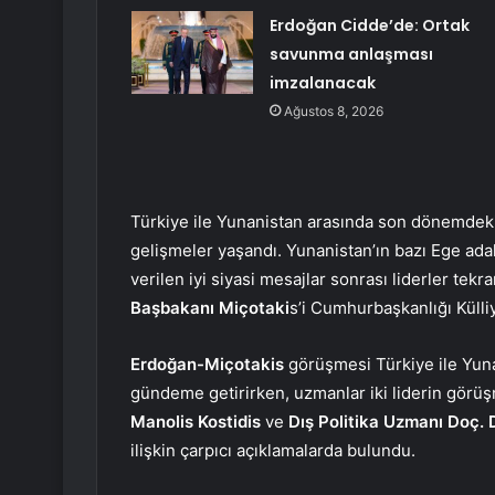
Erdoğan Cidde’de: Ortak
savunma anlaşması
imzalanacak
Ağustos 8, 2026
Türkiye ile Yunanistan arasında son dönemdek
gelişmeler yaşandı. Yunanistan’ın bazı Ege ada
verilen iyi siyasi mesajlar sonrası liderler tekra
Başbakanı Miçotaki
s’i Cumhurbaşkanlığı Külli
Erdoğan-Miçotakis
görüşmesi Türkiye ile Yun
gündeme getirirken, uzmanlar iki liderin görü
Manolis Kostidis
ve
Dış Politika Uzmanı Doç. 
ilişkin çarpıcı açıklamalarda bulundu.