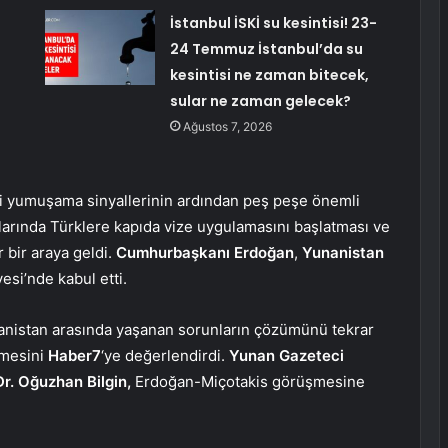
İstanbul İSKİ su kesintisi! 23-
24 Temmuz İstanbul’da su
kesintisi ne zaman bitecek,
sular ne zaman gelecek?
Ağustos 7, 2026
i yumuşama sinyallerinin ardından peş peşe önemli
larında Türklere kapıda vize uygulamasını başlatması ve
r bir araya geldi.
Cumhurbaşkanı Erdoğan
,
Yunanistan
yesi’nde kabul etti.
anistan arasında yaşanan sorunların çözümünü tekrar
şmesini
Haber7
‘ye değerlendirdi.
Yunan Gazeteci
Dr. Oğuzhan Bilgin,
Erdoğan-Miçotakis görüşmesine