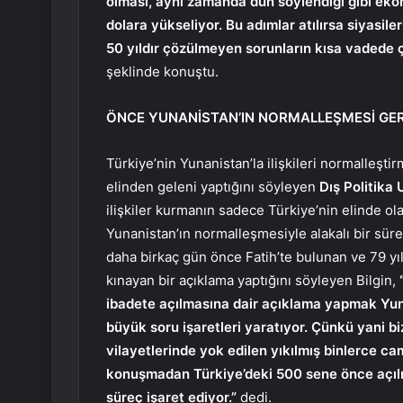
olması, aynı zamanda dün söylendiği gibi ek
dolara yükseliyor. Bu adımlar atılırsa siyasile
50 yıldır çözülmeyen sorunların kısa vadede ç
şeklinde konuştu.
ÖNCE YUNANİSTAN’IN NORMALLEŞMESİ GE
Türkiye’nin Yunanistan’la ilişkileri normalleşti
elinden geleni yaptığını söyleyen
Dış Politika
ilişkiler kurmanın sadece Türkiye’nin elinde o
Yunanistan’ın normalleşmesiyle alakalı bir süre
daha birkaç gün önce Fatih’te bulunan ve 79 yıl
kınayan bir açıklama yaptığını söyleyen Bilgin,
“
ibadete açılmasına dair açıklama yapmak Yun
büyük soru işaretleri yaratıyor. Çünkü yani b
vilayetlerinde yok edilen yıkılmış binlerce ca
konuşmadan Türkiye’deki 500 sene önce açılm
süreç işaret ediyor.”
dedi.