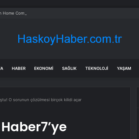
 Home Comfort Group’tan İleri Teknoloji Hava Temizleme Cihazları
FA
HABER
EKONOMI
SAĞLIK
TEKNOLOJI
YAŞAM
tu! O sorunun çözülmesi birçok kilidi açar
 Haber7’ye