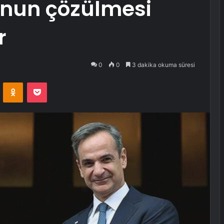
unun çözülmesi
r
0
0
3 dakika okuma süresi
VKontakte
Odnoklassniki
Pocket