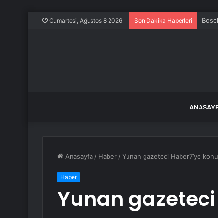
Bosch
Cumartesi, Ağustos 8 2026
Son Dakika Haberleri
ANASAY
Anasayfa
/
Haber
/
Yunan gazeteci Haber7’ye konuş
Haber
Yunan gazeteci