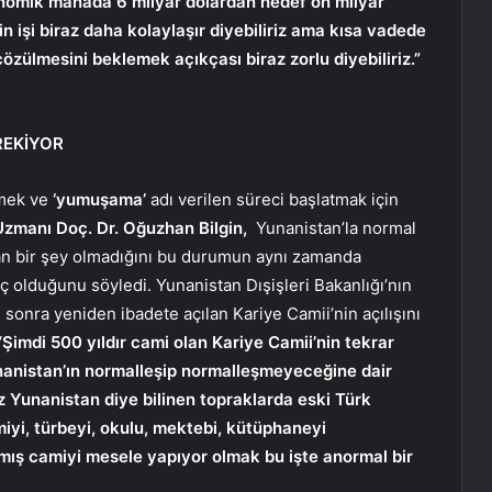
onomik manada 6 milyar dolardan hedef on milyar
rin işi biraz daha kolaylaşır diyebiliriz ama kısa vadede
özülmesini beklemek açıkçası biraz zorlu diyebiliriz.”
REKİYOR
rmek ve
‘yumuşama’
adı verilen süreci başlatmak için
 Uzmanı Doç. Dr. Oğuzhan Bilgin,
Yunanistan’la normal
lan bir şey olmadığını bu durumun aynı zamanda
ç olduğunu söyledi. Yunanistan Dışişleri Bakanlığı’nın
 sonra yeniden ibadete açılan Kariye Camii’nin açılışını
Şimdi 500 yıldır cami olan Kariye Camii’nin tekrar
anistan’ın normalleşip normalleşmeyeceğine dair
iz Yunanistan diye bilinen topraklarda eski Türk
miyi, türbeyi, okulu, mektebi, kütüphaneyi
ış camiyi mesele yapıyor olmak bu işte anormal bir