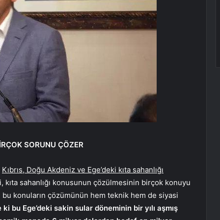
BİRÇOK SORUNU ÇÖZER
a
Kıbrıs, Doğu Akdeniz ve Ege’deki kıta sahanlığı
, kıta sahanlığı konusunun çözülmesinin birçok konuyu
e bu konuların çözümünün hem teknik hem de siyasi
e ki bu Ege’deki sakin sular döneminin bir yılı aşmış