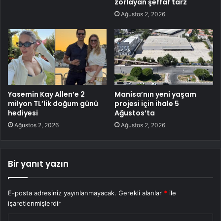
zorlayan şeffaf tarz
Ağustos 2, 2026
Yasemin Kay Allen’e 2
Manisa’nın yeni yaşam
milyon TL’lik doğum günü
projesi için ihale 5
hediyesi
Ağustos’ta
Ağustos 2, 2026
Ağustos 2, 2026
Bir yanıt yazın
E-posta adresiniz yayınlanmayacak.
Gerekli alanlar
*
ile
işaretlenmişlerdir
Y