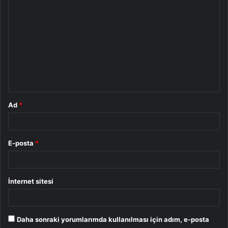
o
r
u
m
*
Ad
*
E-posta
*
İnternet sitesi
Daha sonraki yorumlarımda kullanılması için adım, e-posta