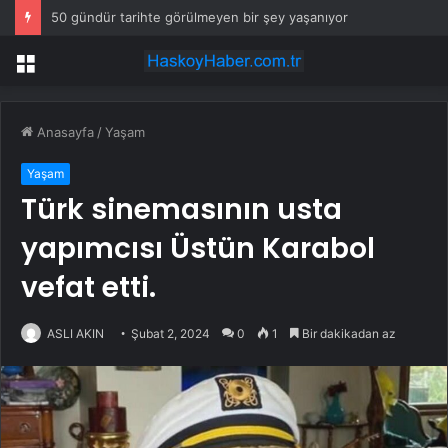
50 gündür tarihte görülmeyen bir şey yaşanıyor
Menü
Anasayfa
/
Yaşam
Yaşam
Türk sinemasının usta
yapımcısı Üstün Karabol
vefat etti.
ASLI AKIN
Şubat 2, 2024
0
1
Bir dakikadan az