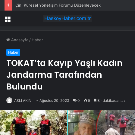
Çin, Küresel Yönetişim Forumu Düzenleyecek
Menü
Anasayfa
/
Haber
Haber
TOKAT’ta Kayıp Yaşlı Kadın
Jandarma Tarafından
Bulundu
ASLI AKIN
Ağustos 20, 2023
0
5
Bir dakikadan az