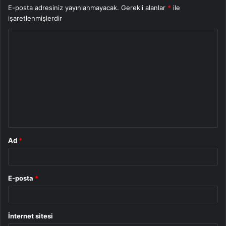
E-posta adresiniz yayınlanmayacak.
Gerekli alanlar
*
ile
işaretlenmişlerdir
Y
o
r
u
m
*
Ad
*
E-posta
*
İnternet sitesi