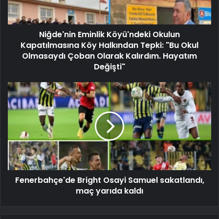
Niğde'nin Eminlik Köyü'ndeki Okulun
Kapatılmasına Köy Halkından Tepki: "Bu Okul
Olmasaydı Çoban Olarak Kalırdım. Hayatım
Değişti"
Fenerbahçe'de Bright Osayi Samuel sakatlandı,
maç yarıda kaldı