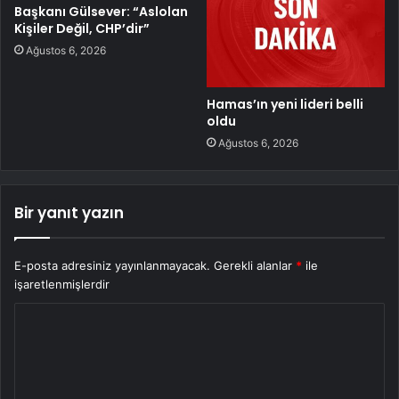
Başkanı Gülsever: “Aslolan
Kişiler Değil, CHP’dir”
Ağustos 6, 2026
Hamas’ın yeni lideri belli
oldu
Ağustos 6, 2026
Bir yanıt yazın
E-posta adresiniz yayınlanmayacak.
Gerekli alanlar
*
ile
işaretlenmişlerdir
Y
o
r
u