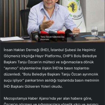
İnsan Hakları Derneği (İHD), İstanbul Şubesi ile Hepimiz
Göçmeniz Irkçılığa Hayır Platformu, CHP’li Bolu Belediye
Başkanı Tanju Özcan’ın mülteci ve sığınmacılara dönük
“ayrımcı” söylemlerine ilişkin İHD’de basın toplantısı
düzenledi. “Bolu Belediye Başkanı Tanju Özcan ayrımcılık
suçu işliyor” pankartının asıldığı toplantıda basın metninin
İHD Başkanı Gülseren Yoleri okudu.
Mezopotamya Haber Ajansı’nda yer alan habere göre,
Özcan’ın göçmen ve sığınmacılara yönelik ırkçı ve ayrımcı