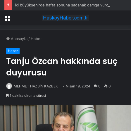
İki büyükşehirde hafta sonuna sağanak damga vurdu: Yollar kapandı, araçlar mahsur kaldı
Menü
Anasayfa
/
Haber
Haber
Tanju Özcan hakkında suç
duyurusu
MEHMET HAZBİN KAZBEK
Nisan 19, 2024
0
0
1 dakika okuma süresi