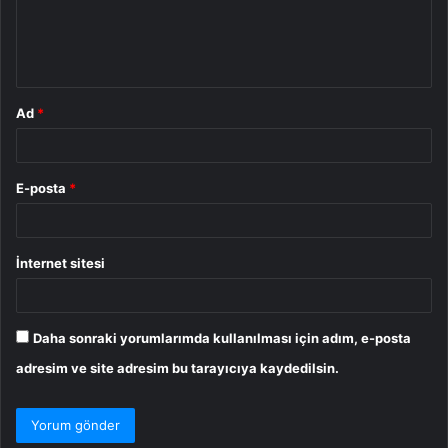
m
*
Ad
*
E-posta
*
İnternet sitesi
Daha sonraki yorumlarımda kullanılması için adım, e-posta
adresim ve site adresim bu tarayıcıya kaydedilsin.