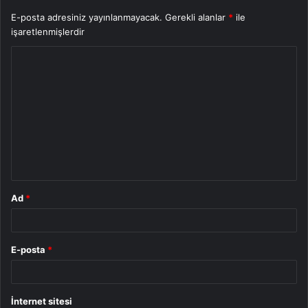
E-posta adresiniz yayınlanmayacak.
Gerekli alanlar
*
ile
işaretlenmişlerdir
Y
o
r
u
m
*
Ad
*
E-posta
*
İnternet sitesi