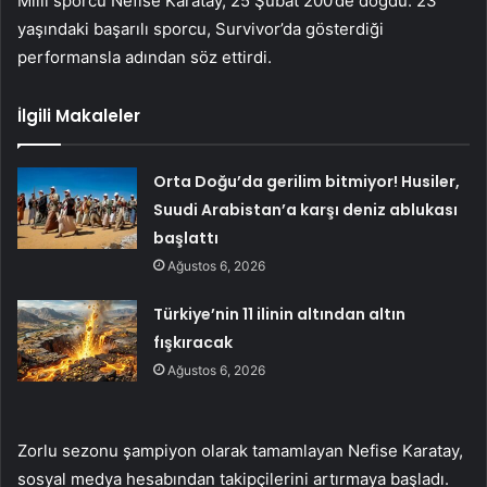
Milli sporcu Nefise Karatay, 25 Şubat 200’de doğdu. 23
yaşındaki başarılı sporcu, Survivor’da gösterdiği
performansla adından söz ettirdi.
İlgili Makaleler
Orta Doğu’da gerilim bitmiyor! Husiler,
Suudi Arabistan’a karşı deniz ablukası
başlattı
Ağustos 6, 2026
Türkiye’nin 11 ilinin altından altın
fışkıracak
Ağustos 6, 2026
Zorlu sezonu şampiyon olarak tamamlayan Nefise Karatay,
sosyal medya hesabından takipçilerini artırmaya başladı.