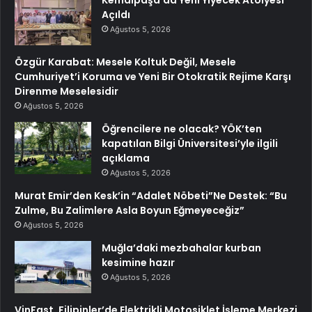
Kemalpaşa’da Yeni Yiyecek Atölyesi
Açıldı
Ağustos 5, 2026
Özgür Karabat: Mesele Koltuk Değil, Mesele
Cumhuriyet’i Koruma ve Yeni Bir Otokratik Rejime Karşı
Direnme Meselesidir
Ağustos 5, 2026
Öğrencilere ne olacak? YÖK’ten
kapatılan Bilgi Üniversitesi’yle ilgili
açıklama
Ağustos 5, 2026
Murat Emir’den Kesk’in “Adalet Nöbeti”Ne Destek: “Bu
Zulme, Bu Zalimlere Asla Boyun Eğmeyeceğiz”
Ağustos 5, 2026
Muğla’daki mezbahalar kurban
kesimine hazır
Ağustos 5, 2026
VinFast, Filipinler’de Elektrikli Motosiklet İşleme Merkezi