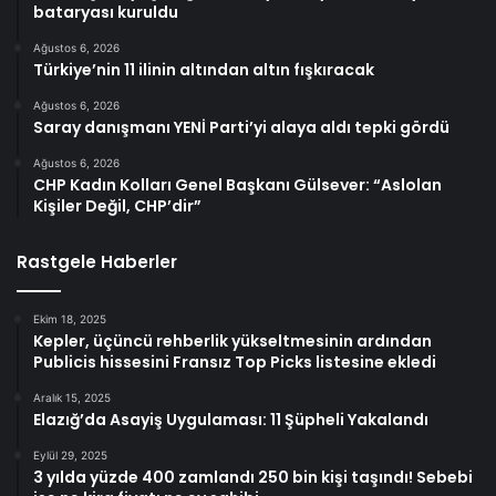
bataryası kuruldu
Ağustos 6, 2026
Türkiye’nin 11 ilinin altından altın fışkıracak
Ağustos 6, 2026
Saray danışmanı YENİ Parti’yi alaya aldı tepki gördü
Ağustos 6, 2026
CHP Kadın Kolları Genel Başkanı Gülsever: “Aslolan
Kişiler Değil, CHP’dir”
Rastgele Haberler
Ekim 18, 2025
Kepler, üçüncü rehberlik yükseltmesinin ardından
Publicis hissesini Fransız Top Picks listesine ekledi
Aralık 15, 2025
Elazığ’da Asayiş Uygulaması: 11 Şüpheli Yakalandı
Eylül 29, 2025
3 yılda yüzde 400 zamlandı 250 bin kişi taşındı! Sebebi