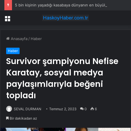
5 bin kişinin yaşadığı kasabaya dünyanın en büyük kum bataryası kuruldu
Menü
Anasayfa
/
Haber
Haber
Survivor şampiyonu Nefise
Karatay, sosyal medya
paylaşımlarıyla beğeni
topladı
SEVAL DURMAN
Temmuz 2, 2023
0
6
Bir dakikadan az