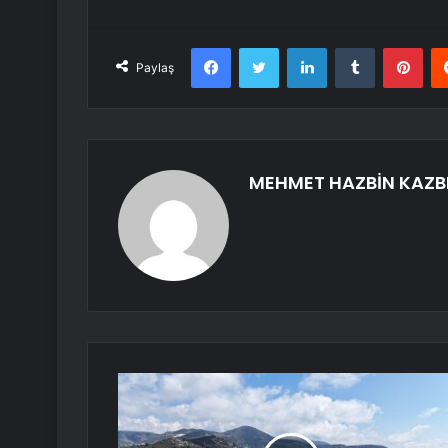
Facebook
Twitter
LinkedIn
Tumblr
Pint
Paylaş
MEHMET HAZBİN KAZB