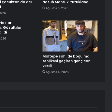
ki çocuktan da acı
Nasuh Mahruki tutuklandı
i
Ağustos 5, 2026
2026
Hakları
: Gözaltılar
ildi
2026
Maltepe sahilde boğulma
tehlikesi geçiren genç can
verdi
Ağustos 4, 2026