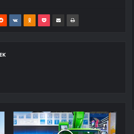
erest
Reddit
VKontakte
Odnoklassniki
Pocket
E-Posta ile paylaş
Yazdır
EK