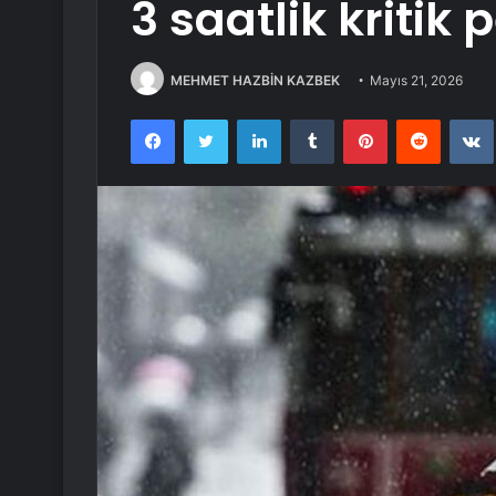
3 saatlik kritik 
MEHMET HAZBİN KAZBEK
Mayıs 21, 2026
Facebook
Twitter
LinkedIn
Tumblr
Pinterest
Reddit