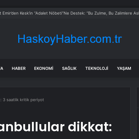
’daki mezbahalar kurban kesimine hazır
FA
HABER
EKONOMI
SAĞLIK
TEKNOLOJI
YAŞAM
 3 saatlik kritik periyot
anbullular dikkat: