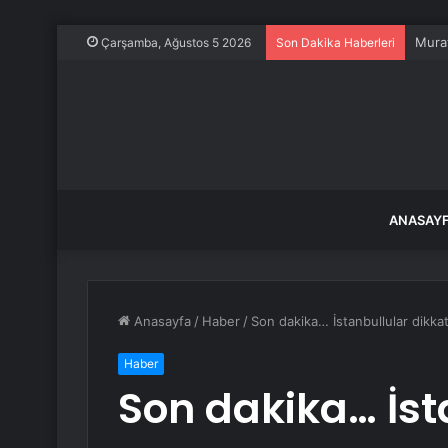
Muğla
Çarşamba, Ağustos 5 2026
Son Dakika Haberleri
ANASAY
Anasayfa
/
Haber
/
Son dakika… İstanbullular dikkat:
Haber
Son dakika… İst