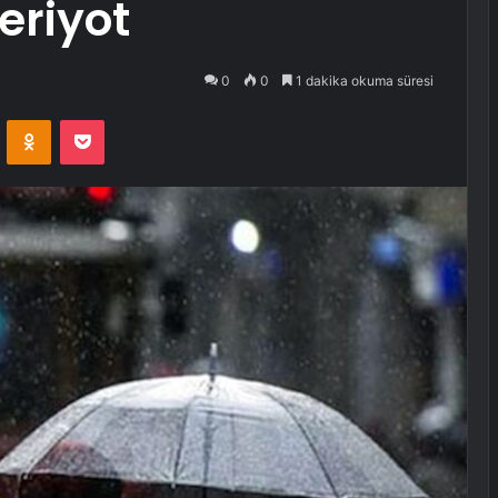
periyot
0
0
1 dakika okuma süresi
VKontakte
Odnoklassniki
Pocket