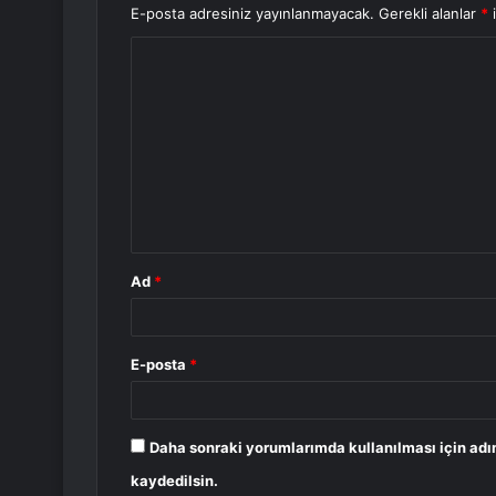
E-posta adresiniz yayınlanmayacak.
Gerekli alanlar
*
i
Y
o
r
u
m
*
Ad
*
E-posta
*
Daha sonraki yorumlarımda kullanılması için adı
kaydedilsin.