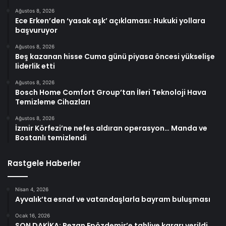
Ağustos 8, 2026
Ece Erken’den ‘yasak aşk’ açıklaması: Hukuki yollara
başvuruyor
Ağustos 8, 2026
Beş kazanan hisse Cuma günü piyasa öncesi yükselişe
liderlik etti
Ağustos 8, 2026
Bosch Home Comfort Group’tan İleri Teknoloji Hava
Temizleme Cihazları
Ağustos 8, 2026
İzmir Körfezi’ne nefes aldıran operasyon… Manda ve
Bostanlı temizlendi
Rastgele Haberler
Nisan 4, 2026
Ayvalık’ta esnaf ve vatandaşlarla bayram buluşması
Ocak 16, 2026
SON DAKİKA: Rezan Epözdemir’e tahliye kararı verildi