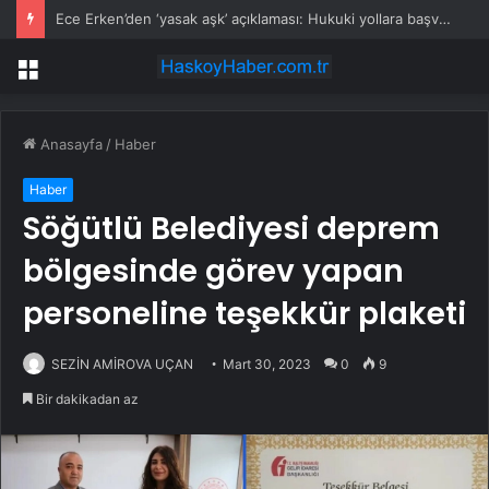
Ece Erken’den ‘yasak aşk’ açıklaması: Hukuki yollara başvuruyor
Menü
Anasayfa
/
Haber
Haber
Söğütlü Belediyesi deprem
bölgesinde görev yapan
personeline teşekkür plaketi
SEZİN AMİROVA UÇAN
Mart 30, 2023
0
9
Bir dakikadan az