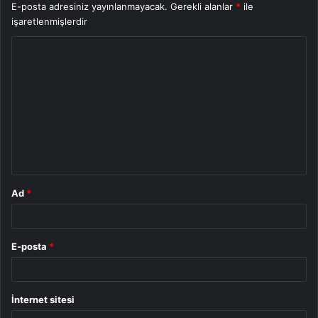
E-posta adresiniz yayınlanmayacak.
Gerekli alanlar
*
ile
işaretlenmişlerdir
Y
o
r
u
m
*
Ad
*
E-posta
*
İnternet sitesi