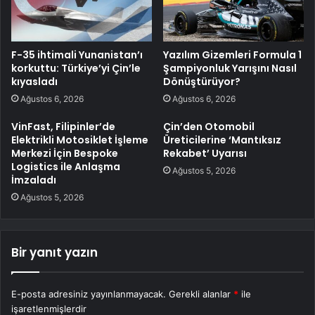
F-35 ihtimali Yunanistan’ı
Yazılım Gizemleri Formula 1
korkuttu: Türkiye’yi Çin’le
Şampiyonluk Yarışını Nasıl
kıyasladı
Dönüştürüyor?
Ağustos 6, 2026
Ağustos 6, 2026
VinFast, Filipinler’de
Çin’den Otomobil
Elektrikli Motosiklet İşleme
Üreticilerine ‘Mantıksız
Merkezi İçin Bespoke
Rekabet’ Uyarısı
Logistics ile Anlaşma
Ağustos 5, 2026
İmzaladı
Ağustos 5, 2026
Bir yanıt yazın
E-posta adresiniz yayınlanmayacak.
Gerekli alanlar
*
ile
işaretlenmişlerdir