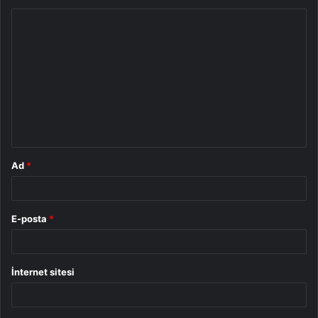
Y
o
r
u
m
*
Ad
*
E-posta
*
İnternet sitesi