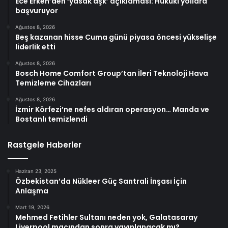
Ece Erken’den ‘yasak aşk’ açıklaması: Hukuki yollara
başvuruyor
Ağustos 8, 2026
Beş kazanan hisse Cuma günü piyasa öncesi yükselişe
liderlik etti
Ağustos 8, 2026
Bosch Home Comfort Group’tan İleri Teknoloji Hava
Temizleme Cihazları
Ağustos 8, 2026
İzmir Körfezi’ne nefes aldıran operasyon… Manda ve
Bostanlı temizlendi
Rastgele Haberler
Haziran 23, 2025
Özbekistan’da Nükleer Güç Santrali İnşası İçin
Anlaşma
Mart 19, 2026
Mehmed Fetihler Sultanı neden yok, Galatasaray
Liverpool maçından sonra yayınlanacak mı?