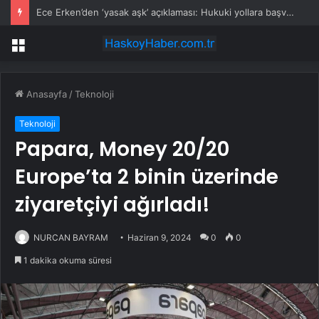
Ece Erken’den ‘yasak aşk’ açıklaması: Hukuki yollara başvuruyor
Menü
Anasayfa
/
Teknoloji
Teknoloji
Papara, Money 20/20
Europe’ta 2 binin üzerinde
ziyaretçiyi ağırladı!
NURCAN BAYRAM
Haziran 9, 2024
0
0
1 dakika okuma süresi