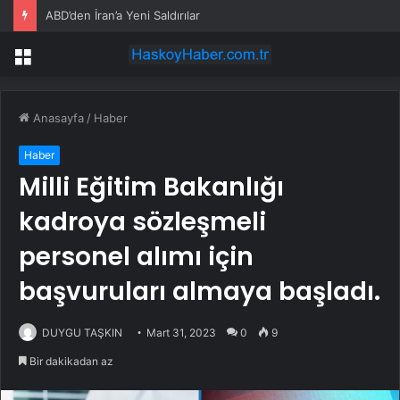
ABD’den İran’a Yeni Saldırılar
Menü
Anasayfa
/
Haber
Haber
Milli Eğitim Bakanlığı
kadroya sözleşmeli
personel alımı için
başvuruları almaya başladı.
DUYGU TAŞKIN
Mart 31, 2023
0
9
Bir dakikadan az