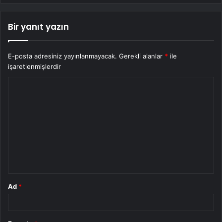
Bir yanıt yazın
E-posta adresiniz yayınlanmayacak.
Gerekli alanlar
*
ile
işaretlenmişlerdir
Y
o
r
u
m
*
Ad
*