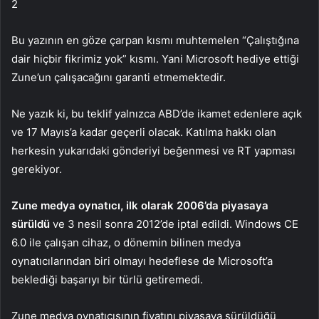
2
Bu yazının en göze çarpan kısmı muhtemelen “Çalıştığına
dair hiçbir fikrimiz yok” kısmı. Yani Microsoft hediye ettiği
Zune’un çalışacağını garanti etmemektedir.
Ne yazık ki, bu teklif yalnızca ABD’de ikamet edenlere açık
ve 17 Mayıs’a kadar geçerli olacak. Katılma hakkı olan
herkesin yukarıdaki gönderiyi beğenmesi ve RT yapması
gerekiyor.
Zune medya oynatıcı, ilk olarak 2006’da piyasaya
sürüldü
ve 3 nesil sonra 2012’de iptal edildi. Windows CE
6.0 ile çalışan cihaz, o dönemin bilinen medya
oynatıcılarından biri olmayı hedeflese de Microsoft’a
beklediği başarıyı bir türlü getiremedi.
Zune medya oynatıcısının fiyatını piyasaya sürüldüğü