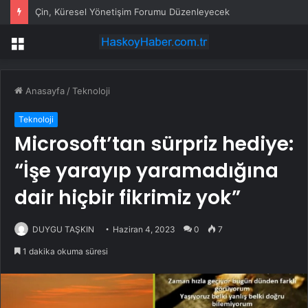
Çin, Küresel Yönetişim Forumu Düzenleyecek
Menü
Anasayfa
/
Teknoloji
Teknoloji
Microsoft’tan sürpriz hediye:
“İşe yarayıp yaramadığına
dair hiçbir fikrimiz yok”
DUYGU TAŞKIN
Haziran 4, 2023
0
7
1 dakika okuma süresi