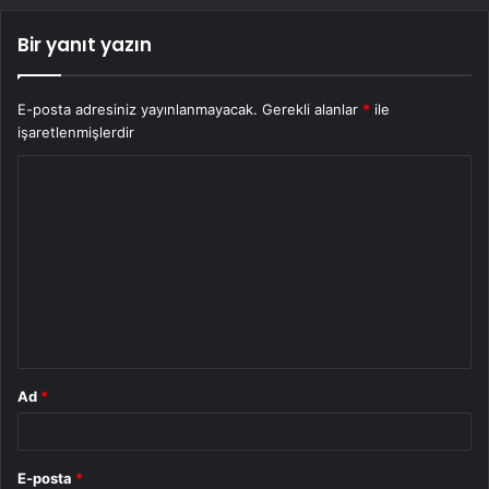
Bir yanıt yazın
E-posta adresiniz yayınlanmayacak.
Gerekli alanlar
*
ile
işaretlenmişlerdir
Y
o
r
u
m
*
Ad
*
E-posta
*