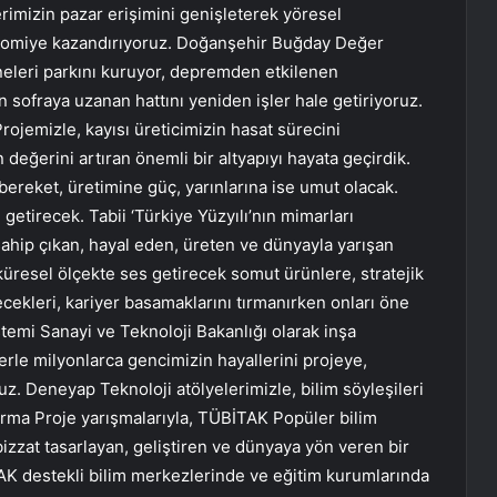
lerimizin pazar erişimini genişleterek yöresel
nomiye kazandırıyoruz. Doğanşehir Buğday Değer
ineleri parkını kuruyor, depremden etkilenen
sofraya uzanan hattını yeniden işler hale getiriyoruz.
ojemizle, kayısı üreticimizin hasat sürecini
değerini artıran önemli bir altyapıyı hayata geçirdik.
bereket, üretimine güç, yarınlarına ise umut olacak.
e getirecek. Tabii ‘Türkiye Yüzyılı’nın mimarları
sahip çıkan, hayal eden, üreten ve dünyayla yarışan
 küresel ölçekte ses getirecek somut ürünlere, stratejik
ekleri, kariyer basamaklarını tırmanırken onları öne
stemi Sanayi ve Teknoloji Bakanlığı olarak inşa
rle milyonlarca gencimizin hayallerini projeye,
. Deneyap Teknoloji atölyelerimizle, bilim söyleşileri
ştırma Proje yarışmalarıyla, TÜBİTAK Popüler bilim
 bizzat tasarlayan, geliştiren ve dünyaya yön veren bir
AK destekli bilim merkezlerinde ve eğitim kurumlarında