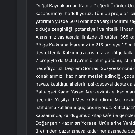
Doğal Kaynaklardan Katma Değerli Ürünler Üreti
kazandırmayı hedefliyoruz. Tüm bu projeler içi
yatırımın yüzde 50’si oranında vergi indirimi sa
olduğu zenginliği, potansiyeli ve nitelikli ins
Ajansımız vasıtasıyla ilimizde yürütülen 365 ka
Bölge Kalkınma İdaremiz ile 216 projeye 1,9 mily
destekledik. Kalkınma ajansımız ve bölge kalk
7 projeyle de Malatya’nın üretim gücünü, istihda
hedefliyoruz. Deprem Sonrası Sosyoekonomik 
konaklarımızı, kadınların meslek edindiği, çoc
hayata katıldığı, ailelerin psikososyal destek a
Battalgazi Kadın Yaşam Merkezimizle, kadınlar
geçirdik. Yeşilyurt Meslek Edindirme Merkezimiz
istihdama katılımını güçlendiriyoruz. Battalga
kapsamında, kurduğumuz kitap kafe ile gençleri
Doğanşehir Kadınları Yöresel Ürünlerine Yenid
üretimden pazarlamaya kadar her aşamada dest