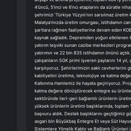
4’üncü, 5’inci ve 6’ncı etaplarını da süratle ni
şehrimizi ‘Türkiye Yüzyılı’nın sarsılmaz üretim 
Malatya’mızda üretim omurgası, istihdamın can
şartlara rağmen faaliyetlerine devam eden KOB
kaynak sağladık. Depremden yoğun etkilenen 6
yatırım teşviki sunan cazibe merkezleri progra
yatırımın ve 22 bin 835 istihdamın önünü açtık.
çalışanların SGK primi işveren paylarını 14 yıl, 
karşılıyoruz. Şehirlerimizin saklı cevherlerini
kabiliyetini üretime, teknolojiye ve katma değ
Kalkınma Hamlemiz ile hayata geçiriyoruz. Prog
katma değere dönüştürecek entegre su ürünleri
sektöründe ileri-geri bağlantılı ürünlerin üreti
yüksek ürünlerin üretimi başlıklarında, toplam 1
başvuru aldık. Destek başlıklarını geçtiğimiz 
asgari bin Büyükbaş Entegre Et veya Süt Hayvancı
Sistemlere Yönelik Kablo ve Bağlantı Ürünleri