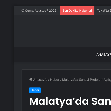
Tokat’ta 
Cuma, Ağustos 7 2026
Son Dakika Haberleri
ANASAY
Anasayfa
/
Haber
/
Malatya’da Sanayi Projeleri Açılış
Haber
Malatya’da Sanay