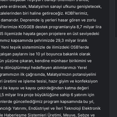
hayete erdirecek, Malatya’nın sanayi ufkunu genişletecek,
kalelerinden biri haline getireceğiz. KOBİ’lerimiz,
 damarıdır. Depremde iş yerleri hasar gören ve zorlu
İ’lerimize KOSGEB destek programlarıyla 8,7 milyar lira
5 ilçemizde hayata geçen projelere en üst seviyedeki
mımız kapsamında şehrimizde 29,3 milyar liralık
 Yeni teşvik sistemimizle de ilimizdeki OSB’lerde
çalışan paylarını ise 10 yıl boyunca bakanlık olarak
 gün yüzüne çıkaran, kendine münhasır birikimini ve
ere dönüştürmeyi hedefleyen atılımlarımızı Yerel
ramımızın ilk çağrısında, Malatya’mızın potansiyelini
 üretimi ve işleme tesisi, hazır giyim ve konfeksiyon
mi ile kayısı ve kayısı çekirdeğinden katma değeri
,5 milyar lira proje büyüklüğüne sahip 6 yatırım için
günlerde güncellediğimiz program kapsamında bu yıl,
lığı Yatırımı, Endüstriyel ve İleri Teknoloji Elektronik
 ile Haberleşme Sistemleri Üretimi, Meyve, Sebze ve