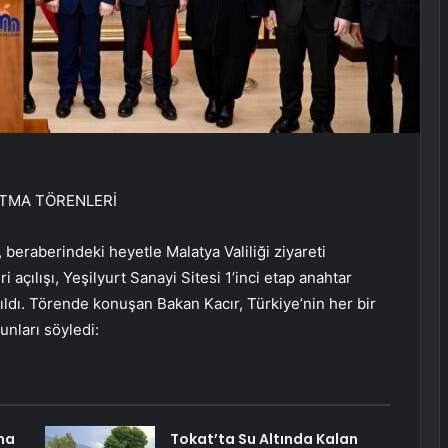
ATMA TÖRENLERİ
beraberindeki heyetle Malatya Valiliği ziyareti
 açılışı, Yeşilyurt Sanayi Sitesi 1’inci etap anahtar
tıldı. Törende konuşan Bakan Kacır, Türkiye’nin her bir
unları söyledi:
na
Tokat’ta Su Altında Kalan