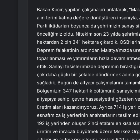
Bakan Kacır, yapılan çalışmaları anlatarak, “Mal
alın terini katma değere dönüştüren insanıyla,
Parti iktidarları boyunca da şehrimizin sanayis
önceliğimiz oldu. Nitekim son 23 yılda şehrim
hektardan 2 bin 341 hektara çıkardık. OSB’lerim
Deprem felaketinin ardından Malatya’mızda ür
toparlanması ve yatırımların hızla devam etmes
ettik. Sanayi tesislerimizde depremin bıraktığı
çok daha güçlü bir şekilde döndürmek adına ger
sağladık. Bugün de altyapı çalışmalarını tamam
Bölgemizin 347 hektarlık bölümünü sanayicimizi
altyapıya sahip, çevre hassasiyetini gözeten ve 
üretim alanı kazandırıyoruz. Ayrıca 714 iş yeri o
esnafımıza iş yerlerinin anahtarlarını teslim e
192 iş yerinden oluşan 2’nci etabını en kısa s
üretim ve ihracatı büyütmek üzere Merkez Orga
altyapı ve arıtma projelerini, toplam 600 iş ye