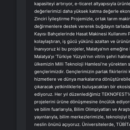
kapasiteyi artırıyor, e-ticaret altyapısıyla ürün
değerlerimizi daha yüksek katma değerle eko
Zinciri İyileştirme Projemizle, ortak tarım mak
değirmenlere destek vererek buğdayın tarladan 
Kayısı Bahçelerinde Hasat Makinesi Kullanımı Pr
kolaylaştıran, iş gücü yükünü azaltan ve ürünün 
İnanıyoruz ki bu projeler, Malatya’nın emeğine 
Malatya’yı ‘Türkiye Yüzyılı’nın vitrin şehri halin
ülkemizin Milli Teknoloji Hamlesi’ne yürekten 
gençlerimizdir. Gençlerimizin parlak fikirlerini
hizmetlere ve dünya markalarına dönüştürebilec
çıkaracak yetkinliklerle buluşacakları bir ekosi
ediyoruz. Her yıl düzenlediğimiz TEKNOFEST’le
projelerini ürüne dönüşmesine öncülük ediyoruz
ve bilim fuarlarıyla, Bilim Olimpiyatları ve Ara
yayınlarıyla, bilim merkezlerimizle, teknolojiyi
neslin önünü açıyoruz. Üniversitelerde, TÜBİT