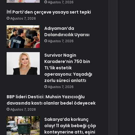
Ağustos 7, 2026
İYİ Parti’den çerçeve yasaya sert tepki
Ağustos 7, 2026
Adıyaman’da
Dolandırıcılık Uyarısı
Ağustos 7, 2026
Survivor Nagin
Karadere’nin 750 bin
TL’lik estetik
operasyonu: Yaşadığı
zorlu süreci anlattı
Ağustos 7, 2026
BBP lideri Destici: Muhsin Yazıcıoğlu
davasında kastı olanlar bedel ödeyecek
Ağustos 7, 2026
Sakarya’da korkunç
olay! 11 aylık bebeği çöp
konteynerine attı, eşini