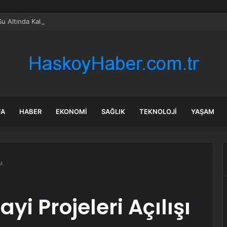
Su Altında Kalan Mezarlık ve Araziler
FA
HABER
EKONOMI
SAĞLIK
TEKNOLOJI
YAŞAM
ı
i Projeleri Açılışı