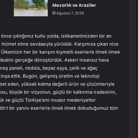
Mezarlık ve Araziler
Ağustos 7, 2026
önce çıktığımız kutlu yolda, istikametimizden bir an
 hizmet etme sevdasıyla yürüdük. Karşımıza çıkan nice
. Ülkemizin her bir karışını kıymetli eserlerle ilmek ilmek
 idealini gerçeğe dönüştürdük. Askeri insansız hava
üneş paneli, otobüs, beyaz eşya, çelik ve ağaç
 inşa ettik. Bugün, gelişmiş üretim ve teknoloji
abet eden, yüksek katma değerli ürün ve çözümleriyle
osu, büyük bir vizyonun, güçlü bir kalkınma iradesinin,
ük ve güçlü Türkiye’sini muasır medeniyetler
dört bir yanını eserlerle ilmek ilmek dokuduğumuz tüm