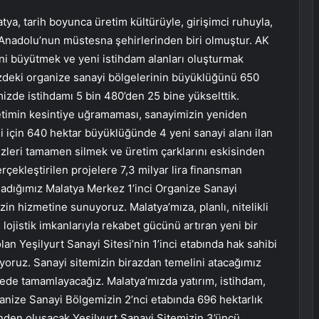
atya, tarih boyunca üretim kültürüyle, girişimci ruhuyla,
 Anadolu’nun müstesna şehirlerinden biri olmuştur. AK
ini büyütmek ve yeni istihdam alanları oluşturmak
izdeki organize sanayi bölgelerinin büyüklüğünü 650
izde istihdamı 5 bin 480’den 25 bine yükselttik.
etimin kesintiye uğramaması, sanayimizin yeniden
i için 640 hektar büyüklüğünde 4 yeni sanayi alanı ilan
 izleri tamamen silmek ve üretim çarklarını eskisinden
çekleştirilen projelere 7,3 milyar lira finansman
ladığımız Malatya Merkez 1’inci Organize Sanayi
n hizmetine sunuyoruz. Malatya’mıza, planlı, nitelikli
lojistik imkanlarıyla rekabet gücünü artıran yeni bir
lan Yeşilyurt Sanayi Sitesi’nin 1’inci etabında hak sahibi
diyoruz. Sanayi sitemizin birazdan temelini atacağımız
ürede tamamlayacağız. Malatya’mızda yatırım, istihdam,
nize Sanayi Bölgemizin 2’nci etabında 696 hektarlık
rinden oluşacak Yeşilyurt Sanayi Sitemizin 3’üncü,