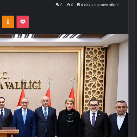
0
0
4 dakika okuma süresi
VKontakte
Odnoklassniki
Pocket