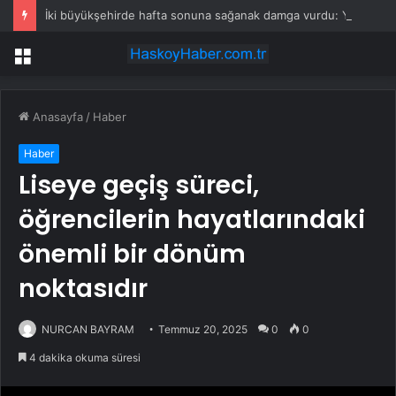
İki büyükşehirde hafta sonuna sağanak damga vurdu: Yollar kapandı, araçlar mahsur kaldı
Menü
Anasayfa
/
Haber
Haber
Liseye geçiş süreci,
öğrencilerin hayatlarındaki
önemli bir dönüm
noktasıdır
NURCAN BAYRAM
Temmuz 20, 2025
0
0
4 dakika okuma süresi