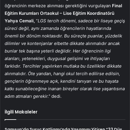
öğrencinin merkeze alınması gerektiğini vurgulayan
Final
Eğitim Kurumları Ortaokul – Lise Eğitim Koordinatörü
Yahya Cemali,
“
LGS tercih dönemi, sadece bir liseye geçiş
süreci değil, aynı zamanda öğrencilerin hayatlarında
önemli bir dönüm noktasıdır. Bu süreçte puanlar, yüzdelik
dilimler ve kontenjanlar elbette dikkate alınmalıdır ancak
bunlar tek başına yeterli değildir. Her öğrencinin ilgi
alanları, yetenekleri, duygusal gelişimi ve ihtiyaçları
farklıdır. Tercihler yapılırken mutlaka bu özellikler dikkate
alınmalıdır. Öte yandan, hangi okul tercih edilirse edilsin,
gençlerin öğrenmeye açık, kendini tanıyan ve bu hayata
katkı sunabileceğine inanan bireyler olarak lise yaşantısına
adım atmaları gerekir.’
’ dedi.
İlgili Makaleler
Samsun’da Suruç Katliamı’nda Yaşamını Yitiren “33 Düş