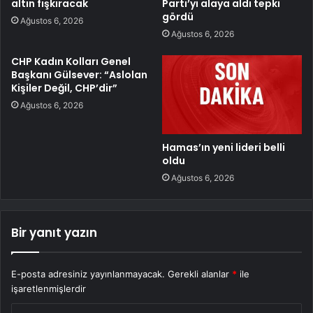
altın fışkıracak
Parti’yi alaya aldı tepki
gördü
Ağustos 6, 2026
Ağustos 6, 2026
CHP Kadın Kolları Genel
Başkanı Gülsever: “Aslolan
Kişiler Değil, CHP’dir”
Ağustos 6, 2026
Hamas’ın yeni lideri belli
oldu
Ağustos 6, 2026
Bir yanıt yazın
E-posta adresiniz yayınlanmayacak.
Gerekli alanlar
*
ile
işaretlenmişlerdir