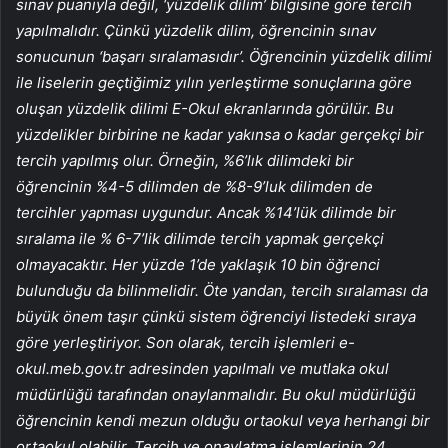
sınav puanıyla değil, ‘yüzdelik dilim’ bilgisine göre tercih
yapılmalıdır. Çünkü yüzdelik dilim, öğrencinin sınav
sonucunun ‘başarı sıralamasıdır’. Öğrencinin yüzdelik dilimi
ile liselerin geçtiğimiz yılın yerleştirme sonuçlarına göre
oluşan yüzdelik dilimi E-Okul ekranlarında görülür. Bu
yüzdelikler birbirine ne kadar yakınsa o kadar gerçekçi bir
tercih yapılmış olur. Örneğin, %6’lık dilimdeki bir
öğrencinin %4-5 dilimden de %8-9’luk dilimden de
tercihler yapması uygundur. Ancak %14’lük dilimde bir
sıralama ile % 6-7’lik dilimde tercih yapmak gerçekçi
olmayacaktır. Her yüzde 1’de yaklaşık 10 bin öğrenci
bulunduğu da bilinmelidir. Öte yandan, tercih sıralaması da
büyük önem taşır çünkü sistem öğrenciyi listedeki sıraya
göre yerleştiriyor. Son olarak, tercih işlemleri e-
okul.meb.gov.tr adresinden yapılmalı ve mutlaka okul
müdürlüğü tarafından onaylanmalıdır. Bu okul müdürlüğü
öğrencinin kendi mezun olduğu ortaokul veya herhangi bir
ortaokul olabilir. Tercih ve onaylatma işlemlerinin 24