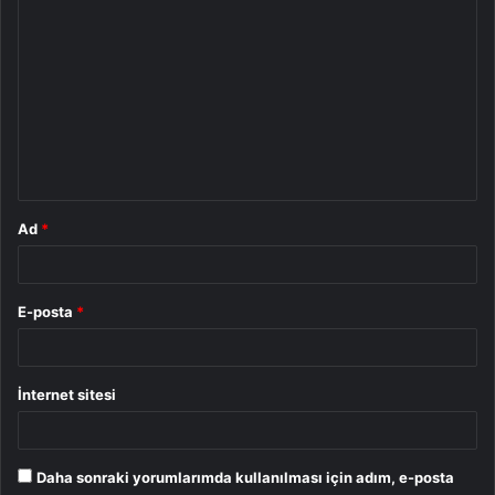
Y
o
r
u
m
*
Ad
*
E-posta
*
İnternet sitesi
Daha sonraki yorumlarımda kullanılması için adım, e-posta