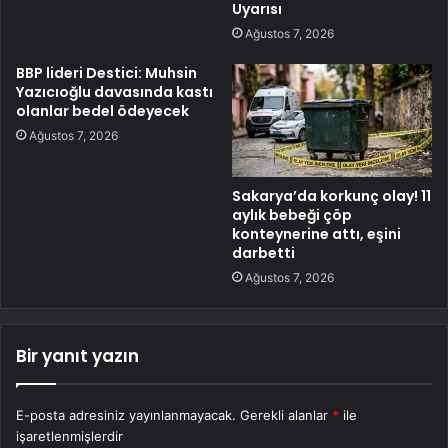
Uyarısı
Ağustos 7, 2026
BBP lideri Destici: Muhsin
Yazıcıoğlu davasında kastı
olanlar bedel ödeyecek
Ağustos 7, 2026
Sakarya’da korkunç olay! 11
aylık bebeği çöp
konteynerine attı, eşini
darbetti
Ağustos 7, 2026
Bir yanıt yazın
E-posta adresiniz yayınlanmayacak.
Gerekli alanlar
*
ile
işaretlenmişlerdir