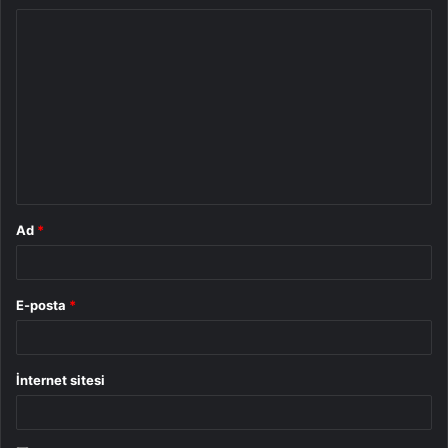
Y
o
r
u
m
*
Ad
*
E-posta
*
İnternet sitesi