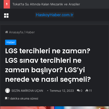
Tokat’ta Su Altında Kalan Mezarlık ve Araziler
Menü
Anasayfa
/
Haber
Haber
LGS tercihleri ​​ne zaman?
LGS sınav tercihleri ​​ne
zaman başlıyor? LGS’yi
nerede ve nasıl seçmeli?
SEZİN AMİROVA UÇAN
Temmuz 12, 2023
0
11
1 dakika okuma süresi