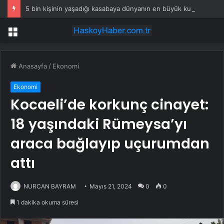
5 bin kişinin yaşadığı kasabaya dünyanın en büyük kum bataryası kuruldu
Menü
Anasayfa
/
Ekonomi
Ekonomi
Kocaeli’de korkunç cinayet:
18 yaşındaki Rümeysa’yı
araca bağlayıp uçurumdan
attı
NURCAN BAYRAM
Mayıs 21, 2024
0
0
1 dakika okuma süresi