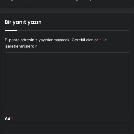
Bir yanıt yazın
E-posta adresiniz yayınlanmayacak.
Gerekli alanlar
*
ile
işaretlenmişlerdir
Y
o
r
u
m
*
Ad
*