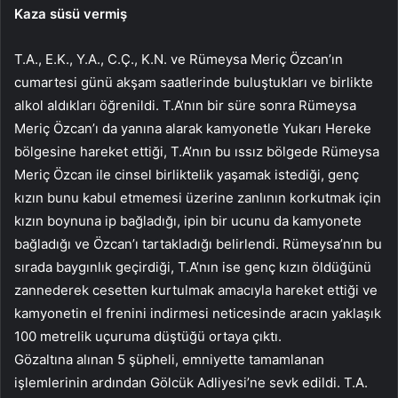
Kaza süsü vermiş
T.A., E.K., Y.A., C.Ç., K.N. ve Rümeysa Meriç Özcan’ın
cumartesi günü akşam saatlerinde buluştukları ve birlikte
alkol aldıkları öğrenildi. T.A’nın bir süre sonra Rümeysa
Meriç Özcan’ı da yanına alarak kamyonetle Yukarı Hereke
bölgesine hareket ettiği, T.A’nın bu ıssız bölgede Rümeysa
Meriç Özcan ile cinsel birliktelik yaşamak istediği, genç
kızın bunu kabul etmemesi üzerine zanlının korkutmak için
kızın boynuna ip bağladığı, ipin bir ucunu da kamyonete
bağladığı ve Özcan’ı tartakladığı belirlendi. Rümeysa’nın bu
sırada baygınlık geçirdiği, T.A’nın ise genç kızın öldüğünü
zannederek cesetten kurtulmak amacıyla hareket ettiği ve
kamyonetin el frenini indirmesi neticesinde aracın yaklaşık
100 metrelik uçuruma düştüğü ortaya çıktı.
Gözaltına alınan 5 şüpheli, emniyette tamamlanan
işlemlerinin ardından Gölcük Adliyesi’ne sevk edildi. T.A.