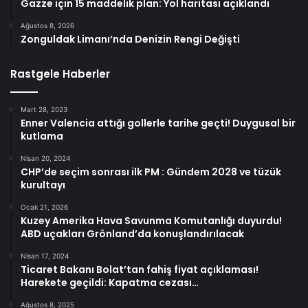
Gazze için 15 maddelik plan: Yol haritası açıklandı
Ağustos 8, 2026
Zonguldak Limanı’nda Denizin Rengi Değişti
Rastgele Haberler
Mart 28, 2023
Enner Valencia attığı gollerle tarihe geçti! Duygusal bir
kutlama
Nisan 20, 2024
CHP’de seçim sonrası ilk PM : Gündem 2028 ve tüzük
kurultayı
Ocak 21, 2026
Kuzey Amerika Hava Savunma Komutanlığı duyurdu!
ABD uçakları Grönland’da konuşlandırılacak
Nisan 17, 2024
Ticaret Bakanı Bolat’tan fahiş fiyat açıklaması!
Harekete geçildi: Kapatma cezası…
Ağustos 8, 2025