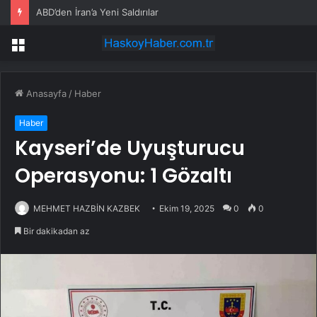
ABD’den İran’a Yeni Saldırılar
Menü
Anasayfa
/
Haber
Haber
Kayseri’de Uyuşturucu
Operasyonu: 1 Gözaltı
MEHMET HAZBİN KAZBEK
Ekim 19, 2025
0
0
Bir dakikadan az