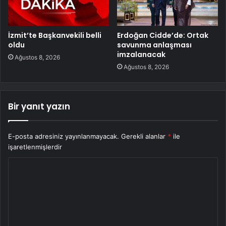
İzmit’te Başkanvekili belli
Erdoğan Cidde’de: Ortak
oldu
savunma anlaşması
imzalanacak
Ağustos 8, 2026
Ağustos 8, 2026
Bir yanıt yazın
E-posta adresiniz yayınlanmayacak.
Gerekli alanlar
*
ile
işaretlenmişlerdir
Y
o
r
u
m