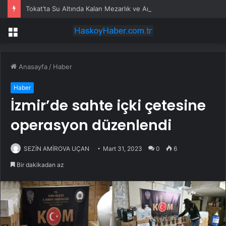
Tokat’ta Su Altında Kalan Mezarlık ve Araziler
Menü
Anasayfa
/
Haber
Haber
İzmir’de sahte içki çetesine
operasyon düzenlendi
SEZİN AMİROVA UÇAN
Mart 31, 2023
0
6
Bir dakikadan az