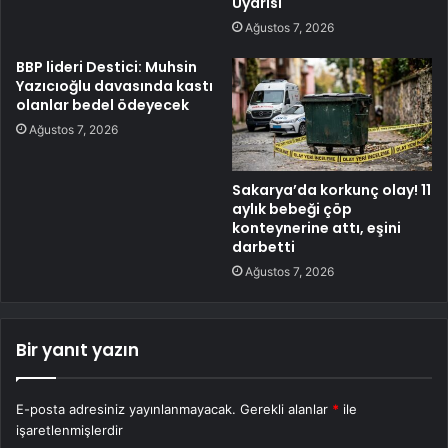
Uyarısı
Ağustos 7, 2026
BBP lideri Destici: Muhsin
Yazıcıoğlu davasında kastı
olanlar bedel ödeyecek
Ağustos 7, 2026
Sakarya’da korkunç olay! 11
aylık bebeği çöp
konteynerine attı, eşini
darbetti
Ağustos 7, 2026
Bir yanıt yazın
E-posta adresiniz yayınlanmayacak.
Gerekli alanlar
*
ile
işaretlenmişlerdir