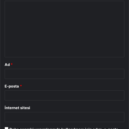
Y
o
r
u
m
*
Ad
*
E-posta
*
İnternet sitesi