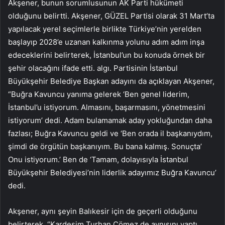
Akşener, bunun sorumlusunun AK Parti hükümeti
olduğunu belirtti. Akşener, GÜZEL Partisi olarak 31 Mart’ta
yapılacak yerel seçimlerle birlikte Türkiye’nin yerelden
başlayıp 2028’e uzanan kalkınma yolunu adım adım inşa
edeceklerini belirterek, İstanbul’un bu konuda örnek bir
şehir olacağını ifade etti. algı. Partisinin İstanbul
Büyükşehir Belediye Başkan adayını da açıklayan Akşener,
“Buğra Kavuncu yanıma gelerek ‘Ben genel liderim,
İstanbul’u istiyorum. Almasını, başarmasını, yönetmesini
istiyorum’ dedi. Adam bulamamak aday yokluğundan daha
fazlası; Buğra Kavuncu geldi ve ‘Ben orada il başkanıydım,
şimdi de örgütün başkanıyım. Bu bana kalmış. Sonuçta’
Onu istiyorum.’ Ben de ‘Tamam, dolayısıyla İstanbul
Büyükşehir Belediyesi’nin liderlik adayımız Buğra Kavuncu’
dedi.
Akşener, aynı şeyin Balıkesir için de geçerli olduğunu
belirterek, “Kardeşim Turhan Çömez de aynısını yaptı.