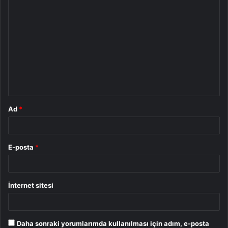
Y
o
r
u
m
*
Ad
*
E-posta
*
İnternet sitesi
Daha sonraki yorumlarımda kullanılması için adım, e-posta