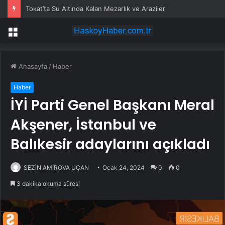
Tokat’ta Su Altında Kalan Mezarlık ve Araziler
Menü
Anasayfa
/
Haber
Haber
İYİ Parti Genel Başkanı Meral
Akşener, İstanbul ve
Balıkesir adaylarını açıkladı
SEZİN AMİROVA UÇAN
Ocak 24, 2024
0
0
3 dakika okuma süresi