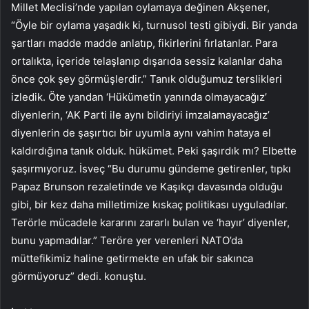
Millet Meclisi’nde yapılan oylamaya değinen Akşener,
“Öyle bir oylama yaşadık ki, turnusol testi gibiydi. Bir yanda
şartları madde madde anlatıp, fikirlerini fırlatanlar. Para
ortalıkta, içeride telaşlanıp dışarıda sessiz kalanlar daha
önce çok şey görmüşlerdir.” Tanık olduğumuz terslikleri
izledik. Öte yandan ‘Hükümetin yanında olmayacağız’
diyenlerin, ‘AK Parti ile aynı bildiriyi imzalamayacağız’
diyenlerin de şaşırtıcı bir uyumla aynı vahim hataya el
kaldırdığına tanık olduk. hükümet. Peki şaşırdık mı? Elbette
şaşırmıyoruz. İsveç “Bu durumu gündeme getirenler, tıpkı
Papaz Brunson rezaletinde ve Kaşıkçı davasında olduğu
gibi, bir kez daha milletimize kıskaç politikası uyguladılar.
Terörle mücadele kararını zararlı bulan ve ‘hayır’ diyenler,
bunu yapmadılar.” Teröre yer verenleri NATO’da
müttefikimiz haline getirmekte en ufak bir sakınca
görmüyoruz” dedi. konuştu.