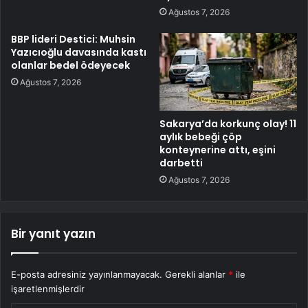
Ağustos 7, 2026
BBP lideri Destici: Muhsin
Yazıcıoğlu davasında kastı
olanlar bedel ödeyecek
Ağustos 7, 2026
Sakarya’da korkunç olay! 11
aylık bebeği çöp
konteynerine attı, eşini
darbetti
Ağustos 7, 2026
Bir yanıt yazın
E-posta adresiniz yayınlanmayacak.
Gerekli alanlar
*
ile
işaretlenmişlerdir