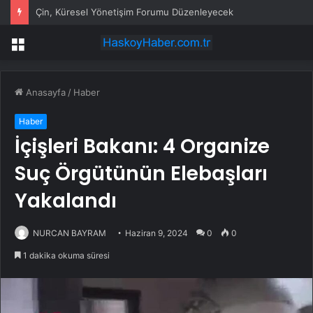
Çin, Küresel Yönetişim Forumu Düzenleyecek
Menü
Anasayfa
/
Haber
Haber
İçişleri Bakanı: 4 Organize
Suç Örgütünün Elebaşları
Yakalandı
NURCAN BAYRAM
Haziran 9, 2024
0
0
1 dakika okuma süresi