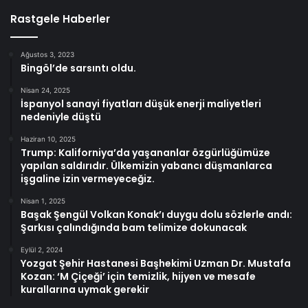
Rastgele Haberler
Ağustos 3, 2023
Bingöl’de sarsıntı oldu.
Nisan 24, 2025
İspanyol sanayi fiyatları düşük enerji maliyetleri
nedeniyle düştü
Haziran 10, 2025
Trump: Kaliforniya’da yaşananlar özgürlüğümüze
yapılan saldırıdır. Ülkemizin yabancı düşmanlarca
işgaline izin vermeyeceğiz.
Nisan 1, 2025
Başak Şengül Volkan Konak’ı duygu dolu sözlerle andı:
Şarkısı çalındığında bam telimize dokunacak
Eylül 2, 2024
Yozgat Şehir Hastanesi Başhekimi Uzman Dr. Mustafa
Kozan: ‘M Çiçeği’ için temizlik, hijyen ve mesafe
kurallarına uymak gerekir