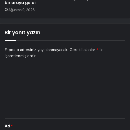
bir araya geldi
Ağustos 9, 2026
Bir yanıt yazın
E-posta adresiniz yayınlanmayacak.
Gerekli alanlar
*
ile
işaretlenmişlerdir
Y
o
r
u
m
*
Ad
*