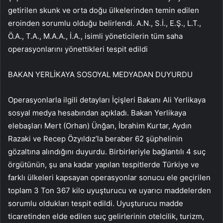
getirilen skunk ve orta doğu ülkelerinden temin edilen
eroinden sorumlu olduğu belirlendi. A.N., S.İ., E.Ş., L.T.,
Ö.A., T.A., M.A.A., İ.A., isimli yöneticilerin tüm saha
operasyonlarını yönettikleri tespit edildi
BAKAN YERLİKAYA SOSOYAL MEDYADAN DUYURDU
Operasyonlarla ilgili detayları İçişleri Bakanı Ali Yerlikaya
sosyal medya hesabından açıkladı. Bakan Yerlikaya
elebaşları Mert (Orhan) Ünğan, İbrahim Kurtar, Aydın
Razaki ve Recep Özyıldız’la beraber 62 şüphelinin
gözaltına alındığını duyurdu. Birbirleriyle bağlantılı 4 suç
örgütünün, şu ana kadar yapılan tespitlerde Türkiye ve
farklı ülkeleri kapsayan operasyonlar sonucu ele geçirilen
toplam 3 Ton 367 kilo uyuşturucu ve uyarıcı maddelerden
sorumlu oldukları tespit edildi. Uyuşturucu madde
ticaretinden elde edilen suç gelirlerinin otelcilik, turizm,