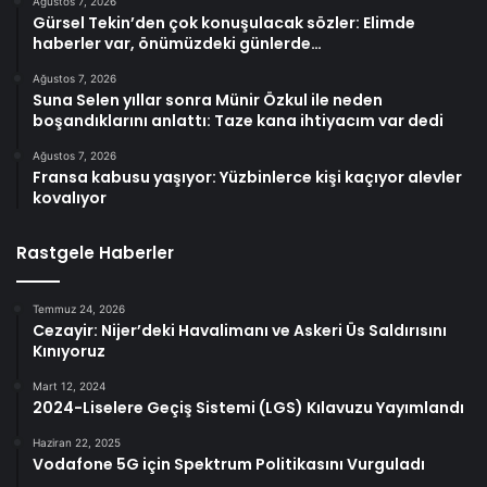
Ağustos 7, 2026
Gürsel Tekin’den çok konuşulacak sözler: Elimde
haberler var, önümüzdeki günlerde…
Ağustos 7, 2026
Suna Selen yıllar sonra Münir Özkul ile neden
boşandıklarını anlattı: Taze kana ihtiyacım var dedi
Ağustos 7, 2026
Fransa kabusu yaşıyor: Yüzbinlerce kişi kaçıyor alevler
kovalıyor
Rastgele Haberler
Temmuz 24, 2026
Cezayir: Nijer’deki Havalimanı ve Askeri Üs Saldırısını
Kınıyoruz
Mart 12, 2024
2024-Liselere Geçiş Sistemi (LGS) Kılavuzu Yayımlandı
Haziran 22, 2025
Vodafone 5G için Spektrum Politikasını Vurguladı