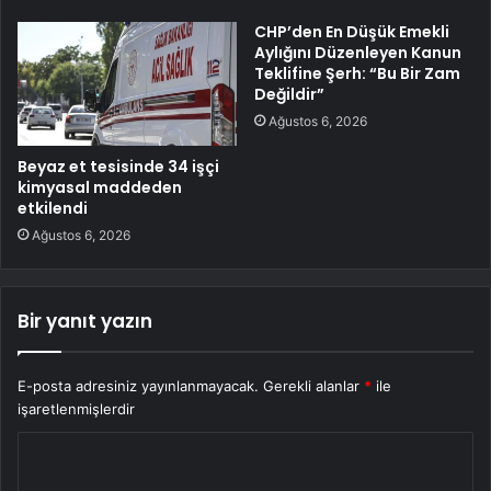
CHP’den En Düşük Emekli
Aylığını Düzenleyen Kanun
Teklifine Şerh: “Bu Bir Zam
Değildir”
Ağustos 6, 2026
Beyaz et tesisinde 34 işçi
kimyasal maddeden
etkilendi
Ağustos 6, 2026
Bir yanıt yazın
E-posta adresiniz yayınlanmayacak.
Gerekli alanlar
*
ile
işaretlenmişlerdir
Y
o