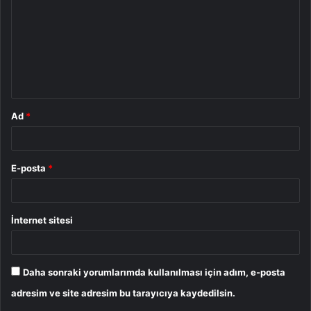
r
u
m
*
Ad
*
E-posta
*
İnternet sitesi
Daha sonraki yorumlarımda kullanılması için adım, e-posta
adresim ve site adresim bu tarayıcıya kaydedilsin.