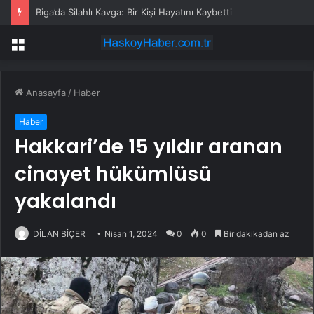
Biga’da Silahlı Kavga: Bir Kişi Hayatını Kaybetti
Menü
Anasayfa
/
Haber
Haber
Hakkari’de 15 yıldır aranan
cinayet hükümlüsü
yakalandı
DİLAN BİÇER
Nisan 1, 2024
0
0
Bir dakikadan az