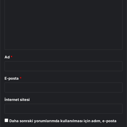
o
r
u
m
*
Ad
*
E-posta
*
İnternet sitesi
Daha sonraki yorumlarımda kullanılması için adım, e-posta