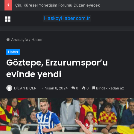
Çin, Küresel Yönetişim Forumu Düzenleyecek
Menü
Anasayfa
/
Haber
Haber
Göztepe, Erzurumspor’u
evinde yendi
DİLAN BİÇER
Nisan 8, 2024
0
0
Bir dakikadan az