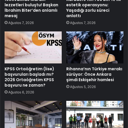
lezzetleri buluştu! Başkan
estetik operasyonu:
İbrahim Biter’den anlamlı
Yaşadığı zorlu süreci
mesaj
anlattı
Ağustos 7, 2026
Ağustos 7, 2026
KPSS Ortaöğretim (lise)
Rihanna’nın Türkiye merakı
başvuruları başladı mı?
sürüyor: Önce Ankara
2026 Ortaöğretim KPSS
şimdi Eskişehir hamlesi
başvuru ne zaman?
Ağustos 5, 2026
Ağustos 6, 2026