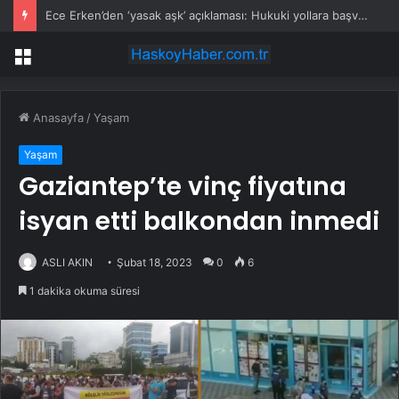
Ece Erken’den ‘yasak aşk’ açıklaması: Hukuki yollara başvuruyor
Menü
Anasayfa
/
Yaşam
Yaşam
Gaziantep’te vinç fiyatına
isyan etti balkondan inmedi
ASLI AKIN
Şubat 18, 2023
0
6
1 dakika okuma süresi