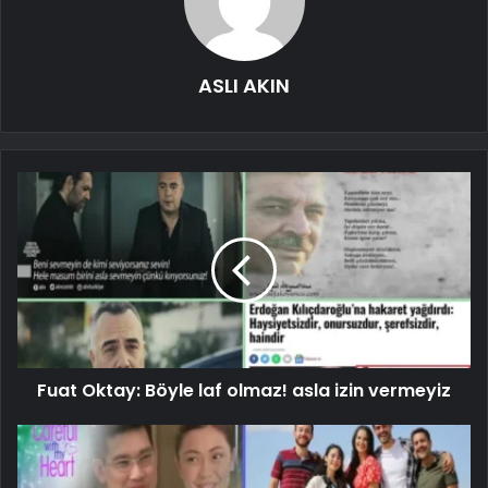
ASLI AKIN
Fuat Oktay: Böyle laf olmaz! asla izin vermeyiz