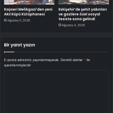
Kayseri Melikgazi’den yeni
Eskişehir’de şehit yakınları
Akıl Küpü Kütüphanesi
ve gazilere özel sosyal
tesiste sona gelindi
Ağustos 5, 2026
Ağustos 4, 2026
Bir yanıt yazın
E-posta adresiniz yayınlanmayacak.
Gerekli alanlar
*
ile
işaretlenmişlerdir
Y
o
r
u
m
*