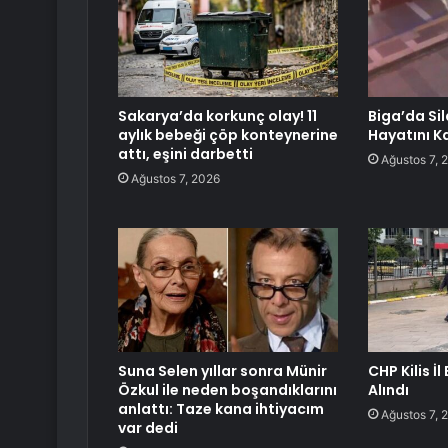
Sakarya’da korkunç olay! 11
Biga’da Sil
aylık bebeği çöp konteynerine
Hayatını K
attı, eşini darbetti
Ağustos 7, 
Ağustos 7, 2026
Suna Selen yıllar sonra Münir
CHP Kilis İ
Özkul ile neden boşandıklarını
Alındı
anlattı: Taze kana ihtiyacım
Ağustos 7, 
var dedi