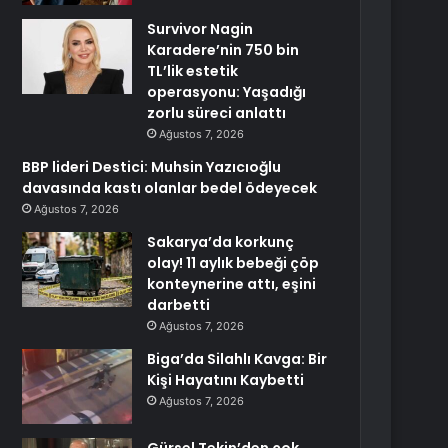
Survivor Nagin
Karadere’nin 750 bin
TL’lik estetik
operasyonu: Yaşadığı
zorlu süreci anlattı
Ağustos 7, 2026
BBP lideri Destici: Muhsin Yazıcıoğlu
davasında kastı olanlar bedel ödeyecek
Ağustos 7, 2026
Sakarya’da korkunç
olay! 11 aylık bebeği çöp
konteynerine attı, eşini
darbetti
Ağustos 7, 2026
Biga’da Silahlı Kavga: Bir
Kişi Hayatını Kaybetti
Ağustos 7, 2026