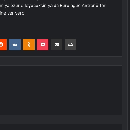
in ya özür dileyeceksin ya da Eurolague Antrenörler
ine yer verdi.
erest
Reddit
VKontakte
Odnoklassniki
Pocket
E-Posta ile paylaş
Yazdır