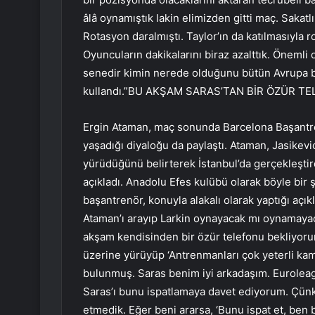
âlâ oynamıştık lakin elimizden gitti maç. Sakat
Rotasyon daralmıştı. Taylor’ın da katılmasıyla 
Oyuncuların dakikalarını biraz azalttık. Önemli 
senedir kimin nerede olduğunu bütün Avrupa bil
kullandı.”BU AKŞAM SARAS’TAN BİR ÖZÜR T
Ergin Ataman, maç sonunda Barcelona Başantre
yaşadığı diyaloğu da paylaştı. Ataman, Jasikev
yürüdüğünü belirterek İstanbul’da gerçekleştirdik
açıkladı. Anadolu Efes kulübü olarak böyle bir 
başantrenör, konuyla alakalı olarak yaptığı açı
Ataman’ı arayıp Larkin oynayacak mı oynamaya
akşam kendisinden bir özür telefonu bekliyor
üzerine yürüyüp ‘Antrenmanları çok yeterli kam
bulunmuş. Saras benim iyi arkadaşım. Euroleagu
Saras’ı bunu ispatlamaya davet ediyorum. Çünkü 
etmedik. Eğer beni ararsa, ‘Bunu ispat et, ben