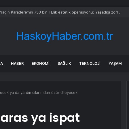
Nagin Karadere’nin 750 bin TL’lik estetik operasyonu: Yaşadığı zorlu sürec
FA
HABER
EKONOMI
SAĞLIK
TEKNOLOJI
YAŞAM
decek ya da yardımcılarımdan özür dileyecek
aras ya ispat