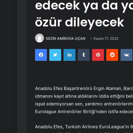
edecek ya da y
özür dileyecek
SEZİN AMİROVA UÇAN
Kasım 17, 2022
Facebook
Twitter
LinkedIn
Tumblr
Pinterest
Reddit
Anadolu Efes Başantrenörü Ergin Ataman, Barc
idmanını kayıt altına aldıklarını iddia ettiğini 
ispat edemiyorsan sen, yardımcı antrenörlerim
Eurolague Antrenörler Birliği’nden istifa edece
Anadolu Efes, Turkish Airlines EuroLeague’in 8