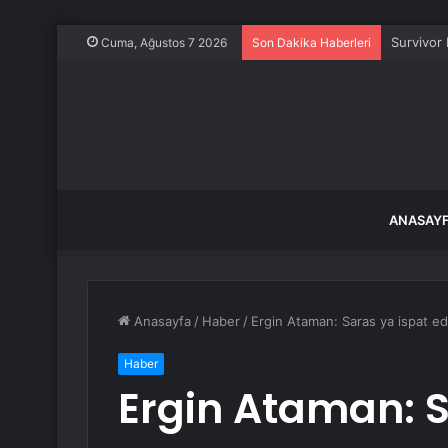
Survivor 
Cuma, Ağustos 7 2026
Son Dakika Haberleri
ANASAY
Anasayfa
/
Haber
/
Ergin Ataman: Saras ya ispat e
Haber
Ergin Ataman: S