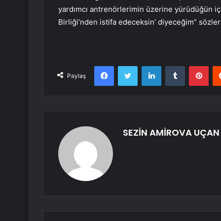
yardımcı antrenörlerimin üzerine yürüdüğün iç
Birliği’nden istifa edeceksin’ diyeceğim” sözler
Facebook
Twitter
LinkedIn
Tumblr
Pint
Paylaş
SEZİN AMİROVA UÇAN