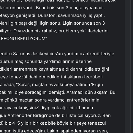
lık sorunları vardı. Beaubois son 3 maçta oynamadı.
rotasyon genişledi. Dunston, savunmada iyi iş yaptı.
olan ligin başı değil ligin sonu. Ligin sonunda son 3
iyor. O yüzden biz rahatız, problem yok” ifadelerini
ELEFONU BEKLİYORUM”
nörü Sarunas Jasikevicius’un yardımcı antrenörleriyle
icius’un maç sonunda yardımcılarının üzerine
leri antrenmanı kayıt altına aldıklarını iddia ettiğini
şeye tenezzül dahi etmediklerini aktaran tecrübeli
klamada, “Saras, maçtan evvelki beyanatında ‘Ergin
cak mı, diye soracağım’ demişti. Aramadı dün akşam. Bu
um çünkü maçtan sonra yardımcı antrenörlerimin
eraya çekmişsiniz’ diyip çok ağır bir ithamda
e Antrenörler Birliği’nde de birlikte çalışıyoruz. Ben
biz 4-5 yıldır bir kez bile böyle bir şeye tenezzül
 bugün istifa edeceğim. Lakin ispat edemiyorsan sen,