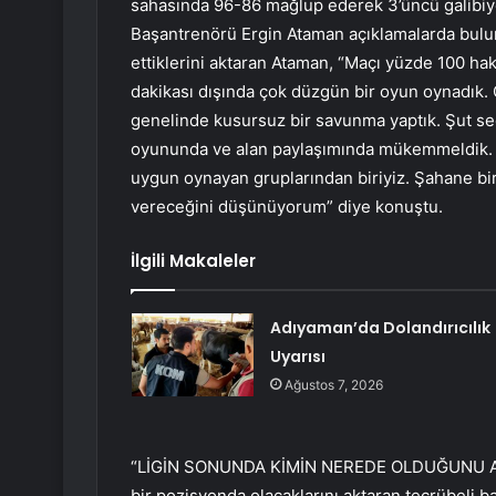
sahasında 96-86 mağlup ederek 3’üncü galibiye
Başantrenörü Ergin Ataman açıklamalarda bulu
ettiklerini aktaran Ataman, “Maçı yüzde 100 ha
dakikası dışında çok düzgün bir oyun oynadık.
genelinde kusursuz bir savunma yaptık. Şut seçi
oyununda ve alan paylaşımında mükemmeldik. K
uygun oynayan gruplarından biriyiz. Şahane bir
vereceğini düşünüyorum” diye konuştu.
İlgili Makaleler
Adıyaman’da Dolandırıcılık
Uyarısı
Ağustos 7, 2026
“LİGİN SONUNDA KİMİN NEREDE OLDUĞUNU AVR
bir pozisyonda olacaklarını aktaran tecrübeli 