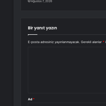
Ağustos 7, 2026
Bir yanıt yazın
E-posta adresiniz yayınlanmayacak.
Gerekli alanlar
*
i
Y
o
r
u
m
*
Ad
*