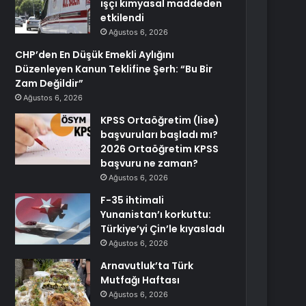
işçi kimyasal maddeden
etkilendi
Ağustos 6, 2026
CHP’den En Düşük Emekli Aylığını
Düzenleyen Kanun Teklifine Şerh: “Bu Bir
Zam Değildir”
Ağustos 6, 2026
KPSS Ortaöğretim (lise)
başvuruları başladı mı?
2026 Ortaöğretim KPSS
başvuru ne zaman?
Ağustos 6, 2026
F-35 ihtimali
Yunanistan’ı korkuttu:
Türkiye’yi Çin’le kıyasladı
Ağustos 6, 2026
Arnavutluk’ta Türk
Mutfağı Haftası
Ağustos 6, 2026