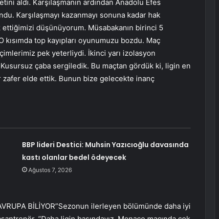
tini aldı. Karşılaşmanın ardından Anadolu Efes
ndu. Karşılaşmayı kazanmayı sonuna kadar hak
k ettiğimizi düşünüyorum. Müsabakanın birinci 5
 O kısımda top kayıpları oyunumuzu bozdu. Maç
mlerimiz pek yeterliydi. İkinci yarı izolasyon
usursuz çaba sergiledik. Bu maçtan gördük ki, ligin en
 zafer elde ettik. Bunun bize gelecekte inanç
BBP lideri Destici: Muhsin Yazıcıoğlu davasında
kastı olanlar bedel ödeyecek
Ağustos 7, 2026
UPA BİLİYOR”Sezonun ilerleyen bölümünde daha iyi
başantrenör, “Daha ligin başındayız. Monaco maçında çok