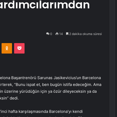
ardımcılarımdan
0
14
2 dakika okuma süresi
VKontakte
Odnoklassniki
Pocket
elona Başantrenörü Sarunas Jasikevicius’un Barcelona
belirterek, “Bunu ispat et, ben bugün istifa edeceğim. Ama
in üzerine yürüdüğün için ya özür dileyeceksin ya da
ksin” dedi.
’inci hafta karşılaşmasında Barcelona’yı kendi