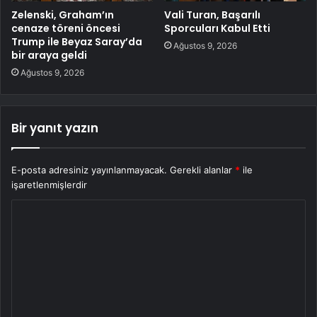
Zelenski, Graham’ın
Vali Turan, Başarılı
cenaze töreni öncesi
Sporcuları Kabul Etti
Trump ile Beyaz Saray’da
Ağustos 9, 2026
bir araya geldi
Ağustos 9, 2026
Bir yanıt yazın
E-posta adresiniz yayınlanmayacak.
Gerekli alanlar
*
ile
işaretlenmişlerdir
Y
o
r
u
m
*