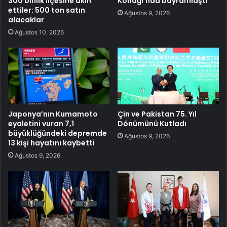
300 binlik ilçesine akın
Konağı’nda bayramlaştı
ettiler: 500 ton satın
Ağustos 9, 2026
alacaklar
Ağustos 10, 2026
Japonya’nın Kumamoto
Çin ve Pakistan 75. Yıl
eyaletini vuran 7,1
Dönümünü Kutladı
büyüklüğündeki depremde
Ağustos 9, 2026
13 kişi hayatını kaybetti
Ağustos 9, 2026