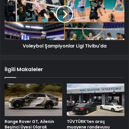
Voleybol Şampiyonlar Ligi Tivibu'da
İlgili Makaleler
Range Rover GT, Ailenin
TÜVTÜRK’ten araç
Beşinci Üyesi Olarak
muayene randevusu