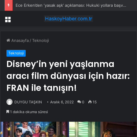
Ece Erken’den ‘yasak aşk’ açıklaması: Hukuki yollara başvuruyor
Menü
Anasayfa
/
Teknoloji
Teknoloji
Disney’in yeni yaşlanma
aracı film dünyası için hazır:
FRAN ile tanışın!
DUYGU TAŞKIN
Aralık 6, 2022
0
15
1 dakika okuma süresi