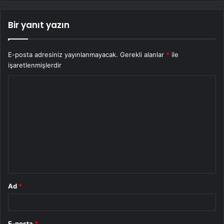
Bir yanıt yazın
E-posta adresiniz yayınlanmayacak.
Gerekli alanlar
*
ile
işaretlenmişlerdir
Y
o
r
u
m
*
Ad
*
E-posta
*