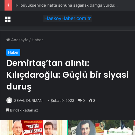
İki büyükşehirde hafta sonuna sağanak damga vurdu: Yollar kapandı, araçlar mahsur kaldı
Menü
Anasayfa
/
Haber
Haber
Demirtaş’tan alıntı:
Kılıçdaroğlu: Güçlü bir siyasi
duruş
SEVAL DURMAN
Şubat 9, 2023
0
8
Bir dakikadan az