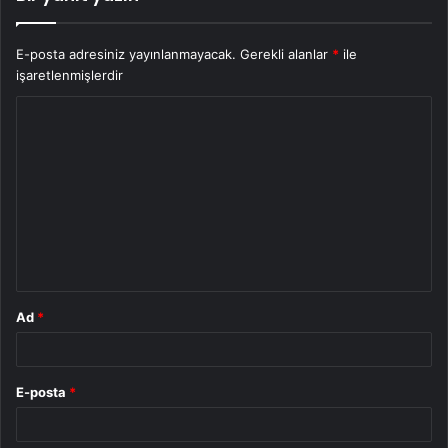
E-posta adresiniz yayınlanmayacak.
Gerekli alanlar
*
ile
işaretlenmişlerdir
Y
o
r
u
m
*
Ad
*
E-posta
*