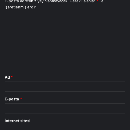
E-posta adresiniz yayınlanmayacak.
Gerekli alanlar
*
ile
işaretlenmişlerdir
Y
o
r
u
m
*
Ad
*
E-posta
*
İnternet sitesi