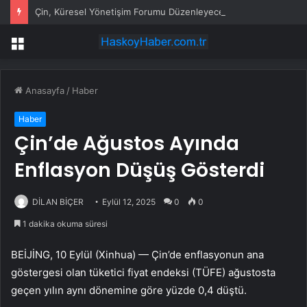
Çin, Küresel Yönetişim Forumu Düzenleyecek
Menü
Anasayfa
/
Haber
Haber
Çin’de Ağustos Ayında
Enflasyon Düşüş Gösterdi
DİLAN BİÇER
Eylül 12, 2025
0
0
1 dakika okuma süresi
BEİJİNG, 10 Eylül (Xinhua) — Çin’de enflasyonun ana
göstergesi olan tüketici fiyat endeksi (TÜFE) ağustosta
geçen yılın aynı dönemine göre yüzde 0,4 düştü.