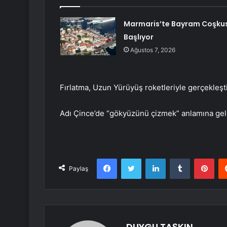
Marmaris’te Bayram Coşku
Başlıyor
Ağustos 7, 2026
Fırlatma, Uzun Yürüyüş roketleriyle gerçekleşt
Adı Çince’de “gökyüzünü çizmek” anlamına gel
Facebook
Twitter
LinkedIn
Tumblr
Pint
Paylaş
DUYGU TAŞKIN