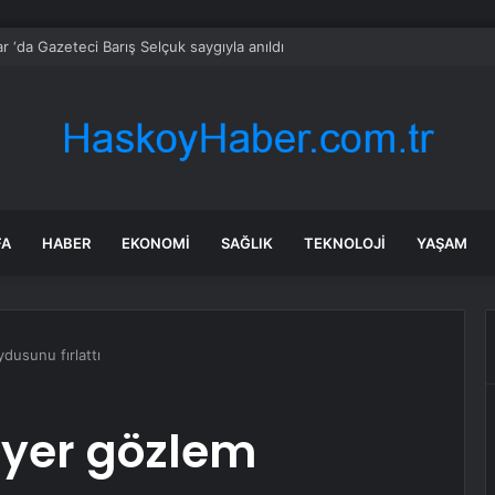
r ‘da Gazeteci Barış Selçuk saygıyla anıldı
FA
HABER
EKONOMI
SAĞLIK
TEKNOLOJI
YAŞAM
dusunu fırlattı
 yer gözlem