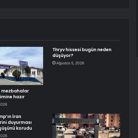
Thryv hissesi bugün neden
düşüyor?
Ağustos 5, 2026
i mezbahalar
imine hazır
2026
mp’ın İran
ini duyurması
şüşünü korudu
2026