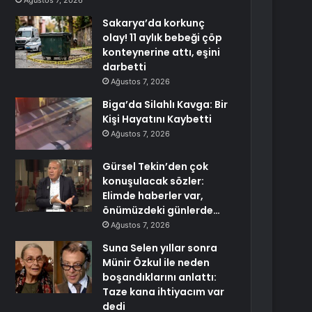
Ağustos 7, 2026
Sakarya’da korkunç
olay! 11 aylık bebeği çöp
konteynerine attı, eşini
darbetti
Ağustos 7, 2026
Biga’da Silahlı Kavga: Bir
Kişi Hayatını Kaybetti
Ağustos 7, 2026
Gürsel Tekin’den çok
konuşulacak sözler:
Elimde haberler var,
önümüzdeki günlerde…
Ağustos 7, 2026
Suna Selen yıllar sonra
Münir Özkul ile neden
boşandıklarını anlattı:
Taze kana ihtiyacım var
dedi