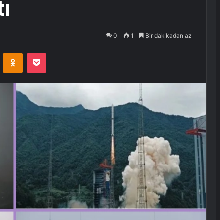
tı
0
1
Bir dakikadan az
VKontakte
Odnoklassniki
Pocket