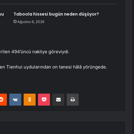
su
Taboola hissesi bugün neden düşüyor?
Ağustos 6, 2026
irilen 494’üncü nakliye göreviydi.
en Tienhui uydularından on tanesi hâlâ yörüngede.
erest
Reddit
VKontakte
Odnoklassniki
Pocket
E-Posta ile paylaş
Yazdır