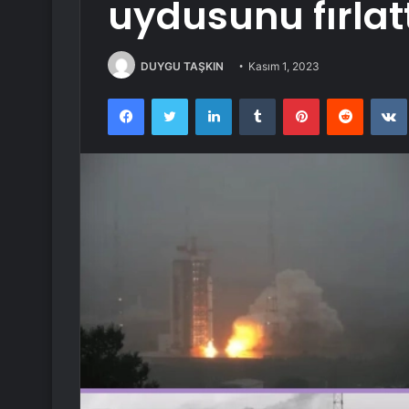
uydusunu fırlat
DUYGU TAŞKIN
Kasım 1, 2023
Facebook
Twitter
LinkedIn
Tumblr
Pinterest
Reddit