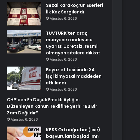
Sezai Karakoç’un Eserleri
İlk Kez Sergilendi
Ağustos 6, 2026
TÜVTÜRK’ten araç
muayene randevusu
uyarısı: Ücretsiz, resmi
olmayan sitelere dikkat
Ağustos 6, 2026
Beyaz et tesisinde 34
işçi kimyasal maddeden
etkilendi
Ağustos 6, 2026
CHP’den En Düşük Emekli Aylığını
Düzenleyen Kanun Teklifine Şerh: “Bu Bir
Zam Değildir”
Ağustos 6, 2026
KPSS Ortaöğretim (lise)
başvuruları başladı mı?