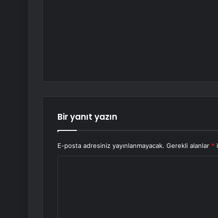
Bir yanıt yazın
E-posta adresiniz yayınlanmayacak.
Gerekli alanlar
*
i
Y
o
r
u