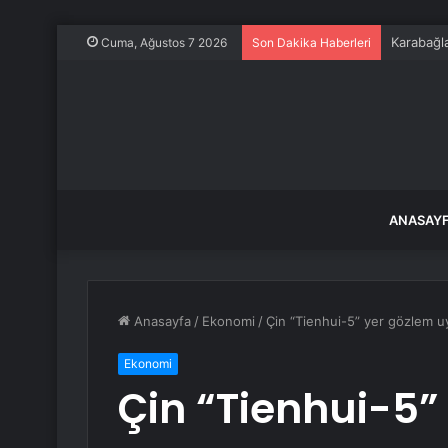
Karabağla
Cuma, Ağustos 7 2026
Son Dakika Haberleri
ANASAY
Anasayfa
/
Ekonomi
/
Çin “Tienhui-5” yer gözlem uy
Ekonomi
Çin “Tienhui-5”