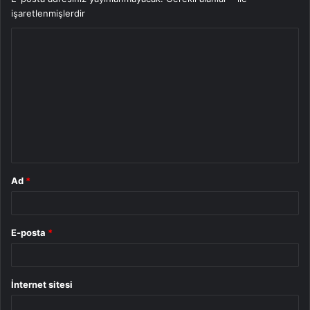
işaretlenmişlerdir
Y
o
r
u
m
*
Ad
*
E-posta
*
İnternet sitesi