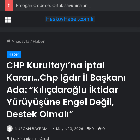
Erdoğan Cidde’de: Ortak savunma anlaşması imzalanacak
Menü
Anasayfa
/
Haber
Haber
CHP Kurultayı’na İptal
Kararı…Chp Iğdır İl Başkanı
Ada: “Kılıçdaroğlu İktidar
Yürüyüşüne Engel Değil,
Destek Olmalı”
NURCAN BAYRAM
Mayıs 23, 2026
0
0
1 dakika okuma süresi