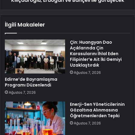
Kılıçdaroğlu, Erdoğan ve Bahçeli ile görüşecek
İlgili Makaleler
Çin: Huangyan Dao
Açıklarında Çin
Karasularını İhlal Eden
Filipinler’e Ait İki Gemiyi
Uzaklaştırdık
Ağustos 7, 2026
Edirne’de Bayramlaşma
Programı Düzenlendi
Ağustos 7, 2026
Enerji-Sen Yöneticilerinin
Gözaltına Alınmasına
Öğretmenlerden Tepki
Ağustos 7, 2026