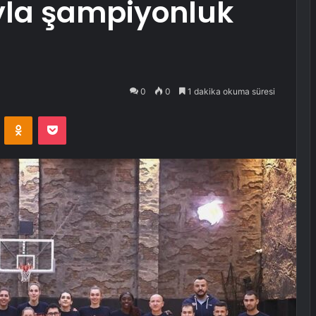
ıyla şampiyonluk
0
0
1 dakika okuma süresi
VKontakte
Odnoklassniki
Pocket