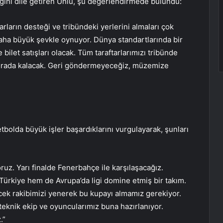
ını dile getiren Ünlü, şu değerlendirmede bulundu:
arların desteği ve tribündeki yerlerini almaları çok
aha büyük şevkle oynuyor. Dünya standartlarında bir
ilet satışları olacak. Tüm taraftarlarımızı tribünde
burada kalacak. Geri göndermeyeceğiz, müzemize
”
etbolda büyük işler başardıklarını vurgulayarak, şunları
ruz. Yarı finalde Fenerbahçe ile karşılaşacağız.
ürkiye hem de Avrupa’da ligi domine etmiş bir takım.
cek rakibimizi yenerek bu kupayı almamız gerekiyor.
 teknik ekip ve oyuncularımız buna hazırlanıyor.
.”