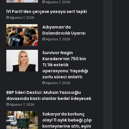
Ağustos 7, 2026
İYİ Parti’den çerçeve yasaya sert tepki
Ağustos 7, 2026
Adıyaman’da
Dolandırıcılık Uyarısı
Ağustos 7, 2026
Survivor Nagin
Karadere’nin 750 bin
TL’lik estetik
operasyonu: Yaşadığı
zorlu süreci anlattı
Ağustos 7, 2026
BBP lideri Destici: Muhsin Yazıcıoğlu
davasında kastı olanlar bedel ödeyecek
Ağustos 7, 2026
Sakarya’da korkunç
olay! 11 aylık bebeği çöp
konteynerine attı, eşini