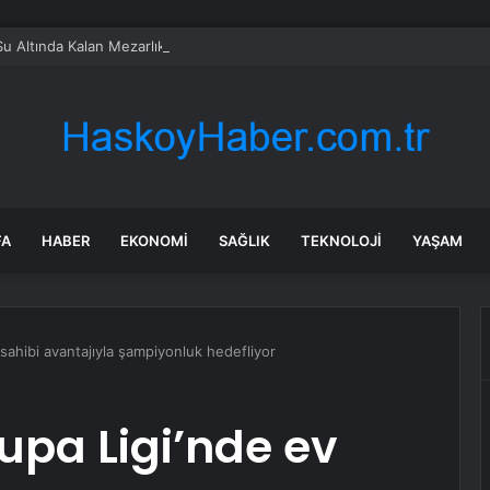
Su Altında Kalan Mezarlık ve Araziler
FA
HABER
EKONOMI
SAĞLIK
TEKNOLOJI
YAŞAM
sahibi avantajıyla şampiyonluk hedefliyor
upa Ligi’nde ev