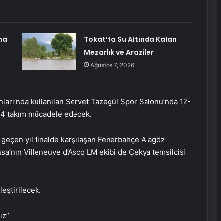
na
Tokat’ta Su Altında Kalan
Mezarlık ve Araziler
Ağustos 7, 2026
ları’nda kullanılan Servet Tazegül Spor Salonu’nda 12-
a 4 takım mücadele edecek.
a, geçen yıl finalde karşılaşan Fenerbahçe Alagöz
a’nın Villeneuve d’Ascq LM ekibi de Çekya temsilcisi
eştirilecek.
ız”