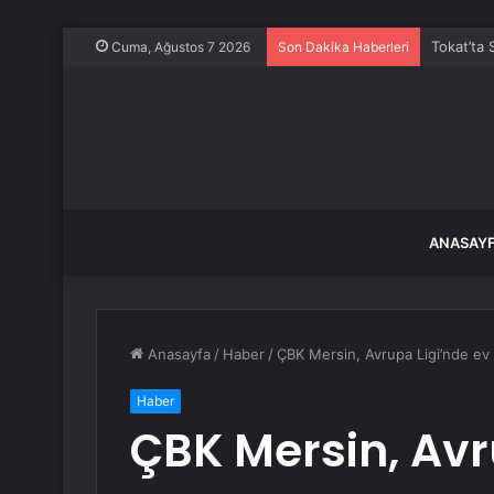
Tokat’ta 
Cuma, Ağustos 7 2026
Son Dakika Haberleri
ANASAY
Anasayfa
/
Haber
/
ÇBK Mersin, Avrupa Ligi’nde ev 
Haber
ÇBK Mersin, Avr