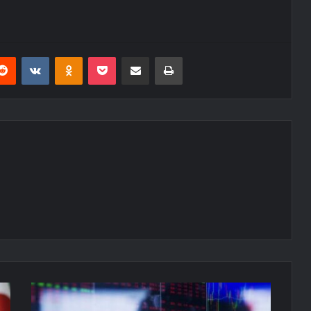
erest
Reddit
VKontakte
Odnoklassniki
Pocket
E-Posta ile paylaş
Yazdır