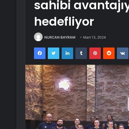
sahibi avantaj
hedefliyor
NURCAN BAYRAM
Mart 13, 2024
Facebook
Twitter
LinkedIn
Tumblr
Pinterest
Reddit