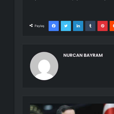
Facebook
Twitter
LinkedIn
Tumblr
Pint
Paylaş
NURCAN BAYRAM