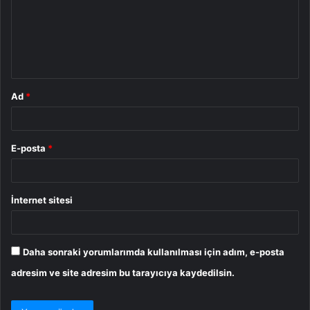
u
m
*
Ad
*
E-posta
*
İnternet sitesi
Daha sonraki yorumlarımda kullanılması için adım, e-posta
adresim ve site adresim bu tarayıcıya kaydedilsin.