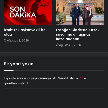
İzmit’te Başkanvekili belli
Erdoğan Cidde’de: Ortak
oldu
savunma anlaşması
imzalanacak
Ağustos 8, 2026
Ağustos 8, 2026
Bir yanıt yazın
E-posta adresiniz yayınlanmayacak.
Gerekli alanlar
*
ile
işaretlenmişlerdir
Y
o
r