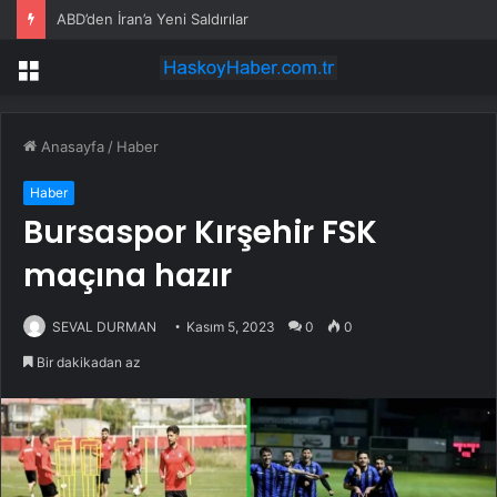
ABD’den İran’a Yeni Saldırılar
Menü
Anasayfa
/
Haber
Haber
Bursaspor Kırşehir FSK
maçına hazır
SEVAL DURMAN
Kasım 5, 2023
0
0
Bir dakikadan az