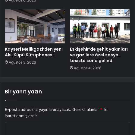
Ağustos 6, 2026
Kayseri Melikgazi’den yeni
Eskişehir’de şehit yakınları
Akıl Küpü Kütüphanesi
ve gazilere özel sosyal
tesiste sona gelindi
Ağustos 5, 2026
Ağustos 4, 2026
Bir yanıt yazın
E-posta adresiniz yayınlanmayacak.
Gerekli alanlar
*
ile
işaretlenmişlerdir
Y