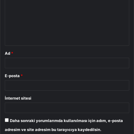
o
r
u
m
*
Ad
*
E-posta
*
İnternet sitesi
Daha sonraki yorumlarımda kullanılması için adım, e-posta
adresim ve site adresim bu tarayıcıya kaydedilsin.