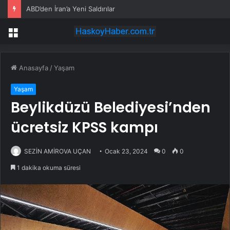
ABD’den İran’a Yeni Saldırılar
Menü
Anasayfa
/
Yaşam
Yaşam
Beylikdüzü Belediyesi’nden
ücretsiz KPSS kampı
SEZİN AMİROVA UÇAN
Ocak 23, 2024
0
0
1 dakika okuma süresi