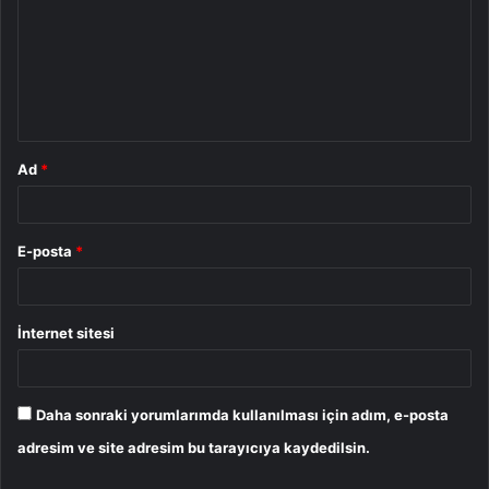
r
u
m
*
Ad
*
E-posta
*
İnternet sitesi
Daha sonraki yorumlarımda kullanılması için adım, e-posta
adresim ve site adresim bu tarayıcıya kaydedilsin.