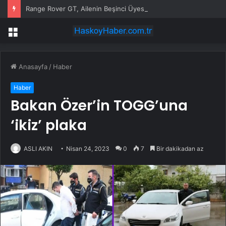
Range Rover GT, Ailenin Beşinci Üyesi Olarak Tanıtıldı
Menü
Anasayfa
/
Haber
Haber
Bakan Özer’in TOGG’una
‘ikiz’ plaka
ASLI AKIN
Nisan 24, 2023
0
7
Bir dakikadan az