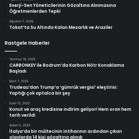
Enerji-Sen Yöneticilerinin Gözaltına Alınmasına
Öğretmenlerden Tepki
Ağustos 7, 2026
Tokat’ta Su Altında Kalan Mezarlık ve Araziler
Rastgele Haberler
Temmuz 18, 2025
CARBONKEY ile Bodrum’da Karbon Nötr Konaklama
Başladı
Mart 7, 2025
Trudeau’dan Trump’a ‘gümrük vergisi’ eleştirisi:
Yaptığı çok aptalca bir şey
Eylül 15, 2025
Konut ve araç kredisine indirim geliyor! Hem oran hem
tarih verildi
Şubat 5, 2024
İtalya’da bir mültecinin intiharının ardından çıkan
olaylarda 14 kişi gözaltına alındı