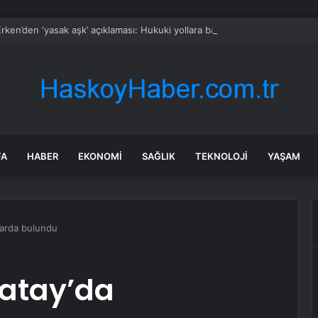
rken’den ‘yasak aşk’ açıklaması: Hukuki yollara başvuruyor
FA
HABER
EKONOMI
SAĞLIK
TEKNOLOJI
YAŞAM
larda bulundu
atay’da