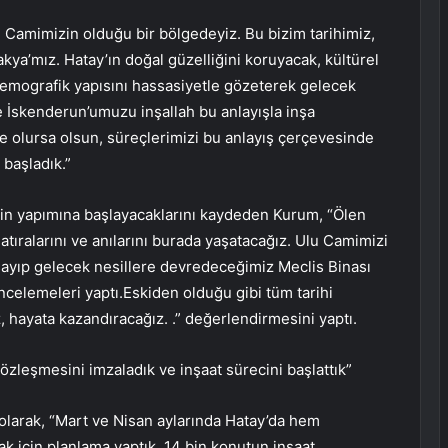
Camimizin olduğu bir bölgedeyiz. Bu bizim tarihimiz,
kya’mız. Hatay’ın doğal güzelliğini koruyacak, kültürel
 demografik yapısını hassasiyetle gözeterek gelecek
ve İskenderun’umuzu inşallah bu anlayışla inşa
ne olursa olsun, süreçlerimizi bu anlayış çerçevesinde
başladık.”
in yapımına başlayacaklarını kaydeden Kurum, “Ölen
atıralarını ve anılarını burada yaşatacağız. Ulu Camimizi
yaşayıp gelecek nesillere devredeceğimiz Meclis Binası
ncelemeleri yaptı.Eskiden olduğu gibi tüm tarihi
 hayata kazandıracağız. .” değerlendirmesini yaptı.
özleşmesini imzaladık ve inşaat sürecini başlattık”
i olarak, “Mart ve Nisan aylarında Hatay’da hem
 için planlama yaptık. 14 bin konutun inşaat