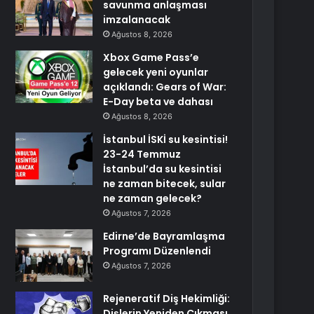
savunma anlaşması
imzalanacak
Ağustos 8, 2026
Xbox Game Pass’e
gelecek yeni oyunlar
açıklandı: Gears of War:
E-Day beta ve dahası
Ağustos 8, 2026
İstanbul İSKİ su kesintisi!
23-24 Temmuz
İstanbul’da su kesintisi
ne zaman bitecek, sular
ne zaman gelecek?
Ağustos 7, 2026
Edirne’de Bayramlaşma
Programı Düzenlendi
Ağustos 7, 2026
Rejeneratif Diş Hekimliği:
Dişlerin Yeniden Çıkması