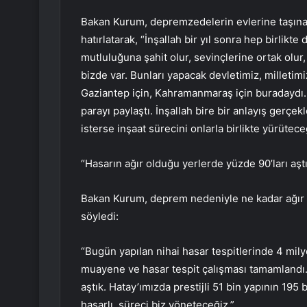
Bakan Kurum, depremzedelerin evlerine taşınan
hatırlatarak, “İnşallah bir yıl sonra hep birlik
mutluluğuna şahit olur, sevinçlerine ortak olur,
bizde var. Bunları yapacak devletimiz, milletimiz
Gaziantep için, Kahramanmaraş için buradaydı. 
parayı paylaştı. İnşallah bire bir anlayış gerçe
isterse inşaat sürecini onlarla birlikte yürütec
“Hasarın ağır olduğu yerlerde yüzde 90’ları aşt
Bakan Kurum, deprem nedeniyle ne kadar ağır ha
söyledi:
“Bugün yapılan nihai hasar tespitlerinde 4 mil
muayene ve hasar tespit çalışması tamamlandı. 
aştık. Hatay’ımızda prestijli 51 bin yapının 195 
hasarlı, süreci biz yöneteceğiz.”