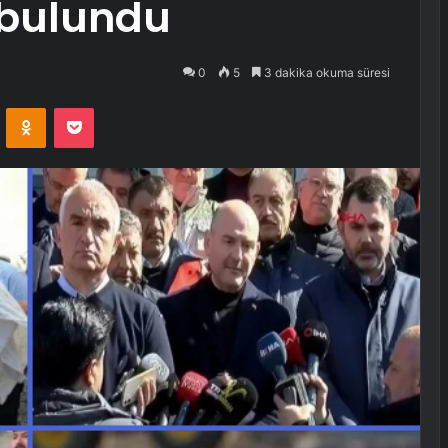
 bulundu
0
5
3 dakika okuma süresi
VKontakte
Odnoklassniki
Pocket