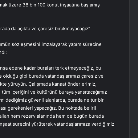
lmak üzere 38 bin 100 konut inşaatına başlamış
rada da açıkta ve çaresiz bırakmayacağız”
ümün sözleşmesini imzalayarak yapım sürecine
ndı:
 inşa edene kadar buraları terk etmeyeceğiz, bu
olduğu gibi burada vatandaşlarımızı çaresiz ve
likte yürüyün. Çalışmada kanaat önderlerimiz,
n tüm içeriğini ve kültürünü buraya yansıtacağımız
am’ dediğimiz güvenli alanlarda, burada ne tür bir
sı gerekenleri yapacağız. Bu noktada belirli
İnşallah hem rezerv alanında hem de bugün burada
nşaat sürecini yürüterek vatandaşlarımıza verdiğimiz