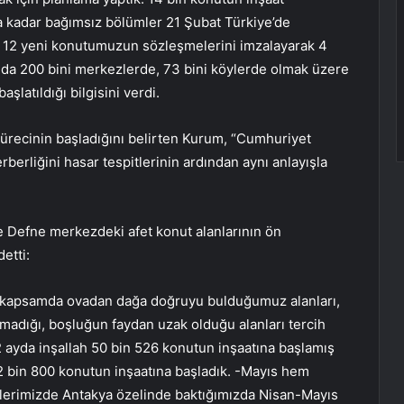
a kadar bağımsız bölümler 21 Şubat Türkiye’de
bin 12 yeni konutumuzun sözleşmelerini imzalayarak 4
nda 200 bini merkezlerde, 73 bini köylerde olmak üzere
şlatıldığı bilgisini verdi.
 sürecinin başladığını belirten Kurum, “Cumhuriyet
berliğini hasar tespitlerinin ardından aynı anlayışla
e Defne merkezdeki afet konut alanlarının ön
detti:
 Bu kapsamda ovadan dağa doğruyu bulduğumuz alanları,
madığı, boşluğun faydan uzak olduğu alanları tercih
2 ayda inşallah 50 bin 526 konutun inşaatına başlamış
42 bin 800 konutun inşaatına başladık. -Mayıs hem
erimizde Antakya özelinde baktığımızda Nisan-Mayıs