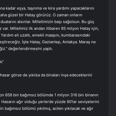
a kadar eşya, taşınma ve kira yardımı yapacaklarını
te daha güzel bir Hatay görürüz. O zaman onların
 dualarını alsınlar. Milletimizin başı sağolsun. Bu güç
 var. Milletimiz ilk andan itibaren 85 milyon Hatay için,
Yardım eli uzattı, emekli maaşını, kumbarasındaki
kleştireceğiz. İşte Hatay, Gaziantep, Antakya. Maraş ne
eğiz.” değerlendirmesini yaptı.
ık”
sar görse de yıkılsa da binaları inşa edeceklerini
yon 658 bin bağımsız bölümde 1 milyon 316 bin binanın
Hasarın ağır olduğu yerlerde yüzde 90’lar seviyelerini
bin bağımsız bölümü yıkılmış, acilen yıkılacak ve ağır