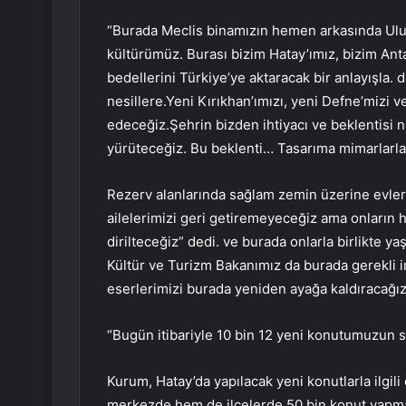
“Burada Meclis binamızın hemen arkasında Ulu 
kültürümüz. Burası bizim Hatay’ımız, bizim Anta
bedellerini Türkiye’ye aktaracak bir anlayışla.
nesillere.Yeni Kırıkhan’ımızı, yeni Defne’mizi 
edeceğiz.Şehrin bizden ihtiyacı ve beklentisi 
yürüteceğiz. Bu beklenti… Tasarıma mimarlarla 
Rezerv alanlarında sağlam zemin üzerine evler
ailelerimizi geri getiremeyeceğiz ama onların h
dirilteceğiz” dedi. ve burada onlarla birlikte 
Kültür ve Turizm Bakanımız da burada gerekli i
eserlerimizi burada yeniden ayağa kaldıracağız,
“Bugün itibariyle 10 bin 12 yeni konutumuzun s
Kurum, Hatay’da yapılacak yeni konutlarla ilgil
merkezde hem de ilçelerde 50 bin konut yapmak