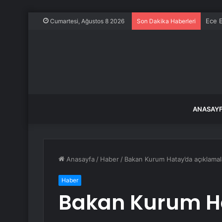
Ece E
Cumartesi, Ağustos 8 2026
Son Dakika Haberleri
ANASAY
Anasayfa
/
Haber
/
Bakan Kurum Hatay’da açıklama
Haber
Bakan Kurum H