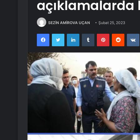
açıklamalarda
SEZİN AMİROVA UÇAN
Şubat 25, 2023
Facebook
Twitter
LinkedIn
Tumblr
Pinterest
Reddit