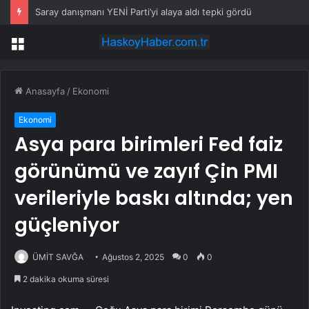
Saray danışmanı YENİ Parti’yi alaya aldı tepki gördü
Menü
Anasayfa
/
Ekonomi
Ekonomi
Asya para birimleri Fed faiz
görünümü ve zayıf Çin PMI
verileriyle baskı altında; yen
güçleniyor
ÜMİT SAVĞA
Ağustos 2, 2025
0
0
2 dakika okuma süresi