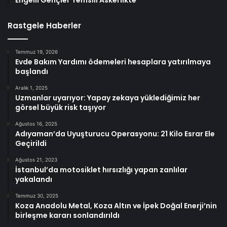
Engelli Gençler Temsili Askerlikte
Rastgele Haberler
Temmuz 19, 2026
Evde Bakım Yardımı ödemeleri hesaplara yatırılmaya
başlandı
Aralık 1, 2025
Uzmanlar uyarıyor: Yapay zekaya yüklediğimiz her
görsel büyük risk taşıyor
Ağustos 16, 2025
Adıyaman’da Uyuşturucu Operasyonu: 21 Kilo Esrar Ele
Geçirildi
Ağustos 21, 2023
İstanbul’da motosiklet hırsızlığı yapan zanlılar
yakalandı
Temmuz 30, 2025
Koza Anadolu Metal, Koza Altın ve İpek Doğal Enerji’nin
birleşme kararı sonlandırıldı