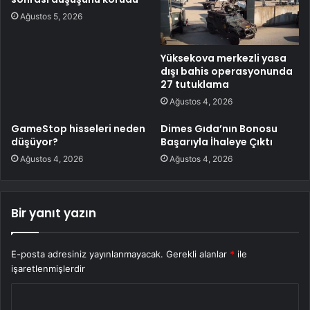
Ağustos 5, 2026
Yüksekova merkezli yasa
dışı bahis operasyonunda
27 tutuklama
Ağustos 4, 2026
GameStop hisseleri neden
Dimes Gıda’nın Bonosu
düşüyor?
Başarıyla İhaleye Çıktı
Ağustos 4, 2026
Ağustos 4, 2026
Bir yanıt yazın
E-posta adresiniz yayınlanmayacak.
Gerekli alanlar
*
ile
işaretlenmişlerdir
Y