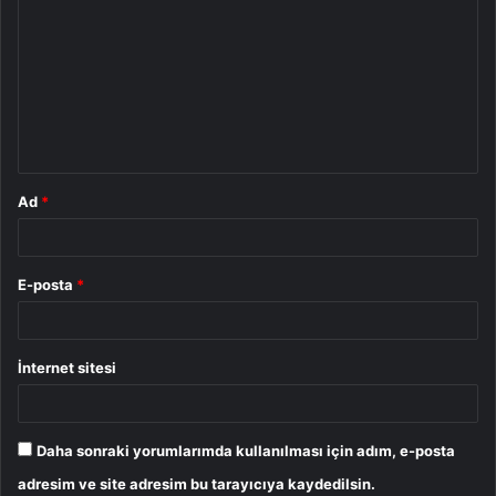
o
r
u
m
*
Ad
*
E-posta
*
İnternet sitesi
Daha sonraki yorumlarımda kullanılması için adım, e-posta
adresim ve site adresim bu tarayıcıya kaydedilsin.