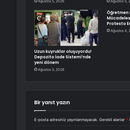
Ağustos 5, 2026
Ağustos 5, 
Öğretmen 
Mücadelesi
Protesto Ed
Ağustos 4, 
Uzun kuyruklar oluşuyordu!
Depozito İade Sistemi’nde
yeni dönem
Ağustos 5, 2026
Bir yanıt yazın
E-posta adresiniz yayınlanmayacak.
Gerekli alanlar
*
i