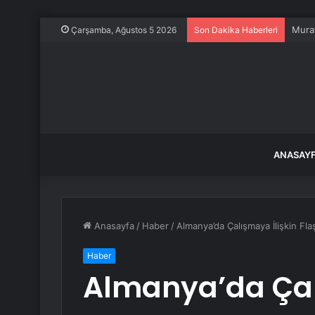
Muğla
Çarşamba, Ağustos 5 2026
Son Dakika Haberleri
ANASAY
Anasayfa
/
Haber
/
Almanya’da Çalışmaya İlişkin Fla
Haber
Almanya’da Çalı