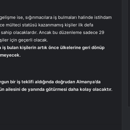
gelişme ise, sığınmacılara iş bulmaları halinde istihdam
ece mülteci statüsü kazanmamış kişiler ilk defa
na sahip olacaklardır. Ancak bu düzenleme sadece 29
iler için geçerli olacak.
 iş bulan kişilerin artık önce ülkelerine geri dönüp
ekmeyecek.
uygun bir iş teklifi aldığında doğrudan Almanya’da
ün ailesini de yanında götürmesi daha kolay olacaktır.
erest
Reddit
VKontakte
Odnoklassniki
Pocket
E-Posta ile paylaş
Yazdır