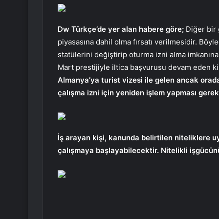
Dw Türkçe’de yer alan habere göre;
Diğer bir 
piyasasına dahil olma fırsatı verilmesidir. Böyl
statülerini değiştirip oturma izni alma imkanı
Mart prestijiyle iltica başvurusu devam eden kiş
Almanya’ya turist vizesi ile gelen ancak orada
çalışma izni için yeniden işlem yapması ger
İş arayan kişi, kanunda belirtilen niteliklere 
çalışmaya başlayabilecektir. Nitelikli işgücün
Facebook
Twitter
LinkedIn
Tumblr
Pint