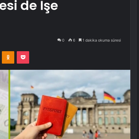
esi de İşe
0
6
1 dakika okuma süresi
VKontakte
Odnoklassniki
Pocket