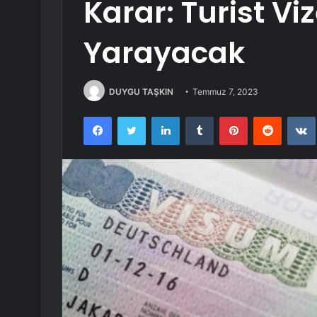
Karar: Turist Viz
Yarayacak
DUYGU TAŞKIN
Temmuz 7, 2023
Facebook
Twitter
LinkedIn
Tumblr
Pinterest
Reddit