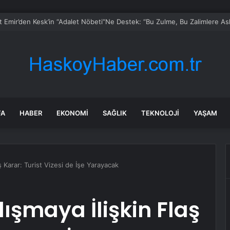
’daki mezbahalar kurban kesimine hazır
FA
HABER
EKONOMI
SAĞLIK
TEKNOLOJI
YAŞAM
ş Karar: Turist Vizesi de İşe Yarayacak
şmaya İlişkin Flaş