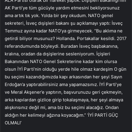
ÂLÂ Partisi olarak bir hareket yaptık. Dışişleri Bakanlığı’nın
AK Parti’ye tüm gücüyle yardım etmesini bekliyorsunuz
ama artık tık yok. Yolda bir şey okudum. NATO genel
sekreteri, İsveç dışişleri bakanı şu açıklamayı yaptı: İsveç
Temmuz ayına kadar NATO’ya girmeyecek. “Bu aklıma ne
getirdi biliyor musunuz? Hollanda. Portakallar kesildi. 2017
referandumunda böyleydi. Buradan İsveç başbakanına,
kralına, oradan da dışişlerine sesleniyorum. İçişleri
Bakanından NATO Genel Sekreterine kadar kim olursa
olsun İYİ Parti’nin olduğu yerde hile olmaz kardeşim O gün
bu seçimi kazandığımızda kapı arkasından her şeyi Sayın
Erdoğan’a yaptırabilirsiniz ama yapamazsınız. İYİ Parti’ye
ve Meral Akşener’e yaptırın, başvurunuzu geri çekmeyin,
arka kapılardan gizlice girip tokalaşmaya, her şeyi almaya
alışkınsınız değil mi, ama biz bu seçimi alacağız. Ondan
aldığın her kelimeyi ağzına koyacağım.” ‘İYİ PARTİ GÜÇ
OLMALI’