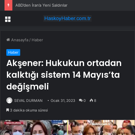
ABD’den İran’a Yeni Saldırılar
Menü
Anasayfa
/
Haber
Haber
Akşener: Hukukun ortadan
kalktığı sistem 14 Mayıs’ta
değişmeli
SEVAL DURMAN
Ocak 31, 2023
0
8
3 dakika okuma süresi