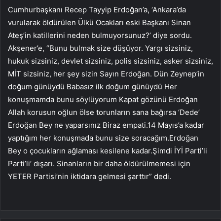
Cumhurbaşkanı Recep Tayyip Erdoğan’a, ‘Ankara’da
vurularak öldürülen Ülkü Ocakları eski Başkanı Sinan
Ateş’in katillerini neden bulmuyorsunuz?’ diye sordu.
Akşener’e, “Bunu bulmak size düşüyor. Yargı sizsiniz,
hukuk sizsiniz, devlet sizsiniz, polis sizsiniz, asker sizsiniz,
MİT sizsiniz, her şey sizin Sayın Erdoğan. Dün Zeynep’in
doğum günüydü Babasız ilk doğum günüydü Her
konuşmamda bunu söylüyorum Kapat gözünü Erdoğan
Allah korusun oğlun ölse torunların sana bağırsa ‘Dede’
Erdoğan Bey ne yaparsınız Biraz empati.14 Mayıs’a kadar
yaptığım her konuşmada bunu size soracağım.Erdoğan
Bey o çocukların ağlaması kesilene kadar.Şimdi İYİ Parti’li
Parti’li’ dışarı. Sinanların bir daha öldürülmemesi için
YETER Partisi’nin iktidara gelmesi şarttır” dedi.