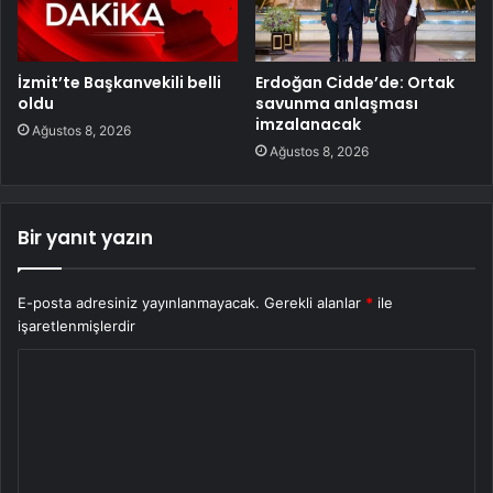
İzmit’te Başkanvekili belli
Erdoğan Cidde’de: Ortak
oldu
savunma anlaşması
imzalanacak
Ağustos 8, 2026
Ağustos 8, 2026
Bir yanıt yazın
E-posta adresiniz yayınlanmayacak.
Gerekli alanlar
*
ile
işaretlenmişlerdir
Y
o
r
u