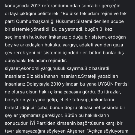
konuşmada 2017 referandumundan sonra bir gerçeğin
ortaya çıktığını belirterek, “Bu ülke tek adam rejimi ve tek
parti Cumhurbaşkanlığı Hükümet Sistemi denilen ucube
bir sistemle yönetildi. Bu da yetmedi. bugün 3. kez
seçilmenin hukuken imkansız olduğu bir sistem. erdoğan
bey ve arkadaşları hukuku, yargıyı, adaleti yeniden gaza
çevirerek yeni bir sistemin içindedirler. bütün bunlar dış
dünyadaki tek adam rejimidir.
siyaset,ekonomi,yargı,hukuk,kayırma.Biz basiretli
insanlarız.Biz akla inanan insanlarız.Strateji yapabilen
insanlarız.Dolayısıyla 2010 yılından bu yana UYGÜN Partisi
ne olursa olsun haklı çıkma çabasını gördü. Bu itirazlar,
bireylerin yan yana gelip, el ele tutuşup, imkanlarını
birleştirdiği bir çaba, bunun doğru olması neticesinde bir
şeyler yapmamız gerekiyor. Bütün bu haklılıkların
sonucudur. İYİ Parti’den kimsenin başörtüsüne karşı bir
tavır alamayacağını söyleyen Akşener, “Açıkça söylüyorum