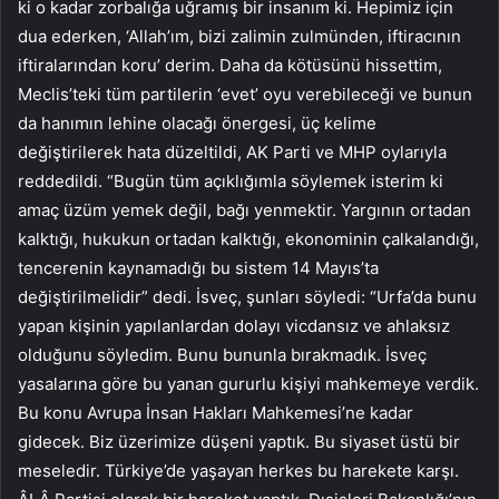
ki o kadar zorbalığa uğramış bir insanım ki. Hepimiz için
dua ederken, ‘Allah’ım, bizi zalimin zulmünden, iftiracının
iftiralarından koru’ derim. Daha da kötüsünü hissettim,
Meclis’teki tüm partilerin ‘evet’ oyu verebileceği ve bunun
da hanımın lehine olacağı önergesi, üç kelime
değiştirilerek hata düzeltildi, AK Parti ve MHP oylarıyla
reddedildi. “Bugün tüm açıklığımla söylemek isterim ki
amaç üzüm yemek değil, bağı yenmektir. Yargının ortadan
kalktığı, hukukun ortadan kalktığı, ekonominin çalkalandığı,
tencerenin kaynamadığı bu sistem 14 Mayıs’ta
değiştirilmelidir” dedi. İsveç, şunları söyledi: “Urfa’da bunu
yapan kişinin yapılanlardan dolayı vicdansız ve ahlaksız
olduğunu söyledim. Bunu bununla bırakmadık. İsveç
yasalarına göre bu yanan gururlu kişiyi mahkemeye verdik.
Bu konu Avrupa İnsan Hakları Mahkemesi’ne kadar
gidecek. Biz üzerimize düşeni yaptık. Bu siyaset üstü bir
meseledir. Türkiye’de yaşayan herkes bu harekete karşı.