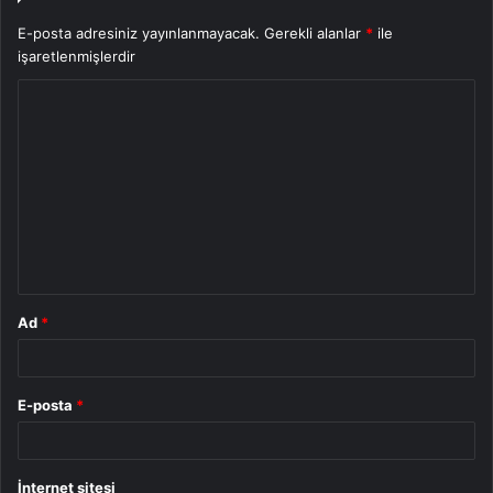
E-posta adresiniz yayınlanmayacak.
Gerekli alanlar
*
ile
işaretlenmişlerdir
Y
o
r
u
m
*
Ad
*
E-posta
*
İnternet sitesi