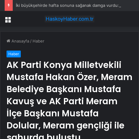
İki büyükşehirde hafta sonuna sağanak damga vurdu: Yollar kapandı, araçlar mahsur kaldı
Menü
Anasayfa
/
Haber
Haber
AK Parti Konya Milletvekili
Mustafa Hakan Özer, Meram
Belediye Başkanı Mustafa
Kavuş ve AK Parti Meram
İlçe Başkanı Mustafa
Dolular, Meram gençliği ile
sahurda buluştu